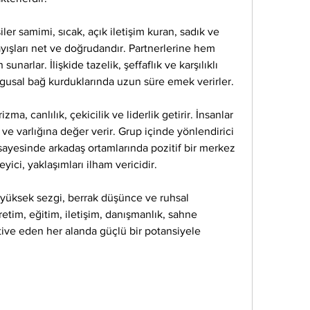
şiler samimi, sıcak, açık iletişim kuran, sadık ve 
ayışları net ve doğrudandır. Partnerlerine hem 
arlar. İlişkide tazelik, şeffaflık ve karşılıklı 
ygusal bağ kurduklarında uzun süre emek verirler.
zma, canlılık, çekicilik ve liderlik getirir. İnsanlar 
e ve varlığına değer verir. Grup içinde yönlendirici 
ri sayesinde arkadaş ortamlarında pozitif bir merkez 
eyici, yaklaşımları ilham vericidir.
k, yüksek sezgi, berrak düşünce ve ruhsal 
retim, eğitim, iletişim, danışmanlık, sahne 
otive eden her alanda güçlü bir potansiyele 