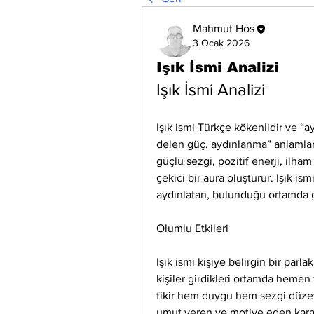
Mahmut Hos
3 Ocak 2026
Işık İsmi Analizi
Işık İsmi Analizi
Işık ismi Türkçe kökenlidir ve “ayd
delen güç, aydınlanma” anlamlarını
güçlü sezgi, pozitif enerji, ilham
çekici bir aura oluşturur. Işık is
aydınlatan, bulunduğu ortamda gö
Olumlu Etkileri
Işık ismi kişiye belirgin bir parla
kişiler girdikleri ortamda hemen f
fikir hem duygu hem sezgi düzeyin
umut veren ve motive eden karak