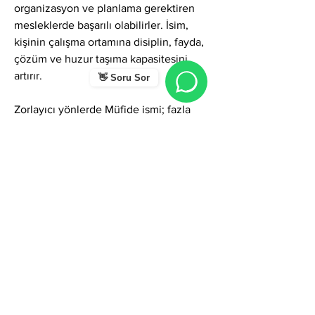
organizasyon ve planlama gerektiren 
mesleklerde başarılı olabilirler. İsim, 
kişinin çalışma ortamına disiplin, fayda, 
çözüm ve huzur taşıma kapasitesini 
artırır.
👋 Soru Sor
Zorlayıcı yönlerde Müfide ismi; fazla 
sorumluluk alma, kendini geri plana 
çekme, duyguları fazla kontrol etme, 
yoğun mükemmeliyetçilik, insanların 
yükünü üstlenme eğilimi ve bazen de 
öz-değeri fayda üzerinden tanımlama 
riskleri oluşturabilir. Eleştirilere karşı 
hassas olabilirler çünkü her şeyi “doğru 
yapmak” isterler. Ancak bu yönler fark 
edildiğinde isim, kişiye olgunluk, netlik 
ve dengeli bir özgüven kazandırır.
Genel olarak Müfide ismi; fayda üretme, 