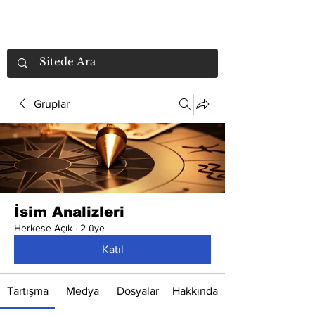
Gruplar
İsim Analizleri
Herkese Açık
·
2 üye
Katıl
Tartışma
Medya
Dosyalar
Hakkında