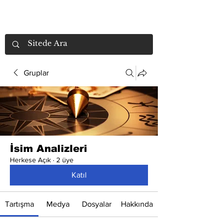
Gruplar
İsim Analizleri
Herkese Açık
·
2 üye
Katıl
Tartışma
Medya
Dosyalar
Hakkında