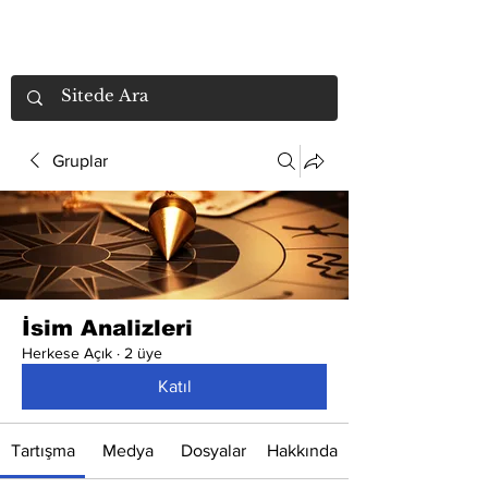
Gruplar
İsim Analizleri
Herkese Açık
·
2 üye
Katıl
Tartışma
Medya
Dosyalar
Hakkında