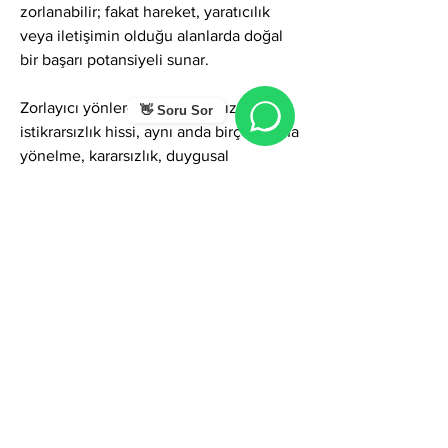
zorlanabilir; fakat hareket, yaratıcılık 
veya iletişimin olduğu alanlarda doğal 
bir başarı potansiyeli sunar.
Zorlayıcı yönlerde isim; sabırsızlık, 
👋 Soru Sor
istikrarsızlık hissi, aynı anda birçok alana 
yönelme, kararsızlık, duygusal 
dalgalanma veya çabuk sıkılma gibi 
gölgeler oluşturabilir. Rüzgâr metaforu 
burada belirgindir: Meltem ismini 
taşıyan kişi bazen durmak istemez, 
sürekli yenilik arayabilir. Bu durum, 
derinleşme gerektiren süreçlerde 
zorlanmasına yol açabilir. Ancak bu 
enerji doğru kanalize edildiğinde, isim 
kişiye yüksek esneklik, adaptasyon 
gücü, yaratıcılık ve zihinsel açıklık 
kazandırır.