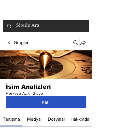
Gruplar
İsim Analizleri
Herkese Açık
·
2 üye
Katıl
Tartışma
Medya
Dosyalar
Hakkında