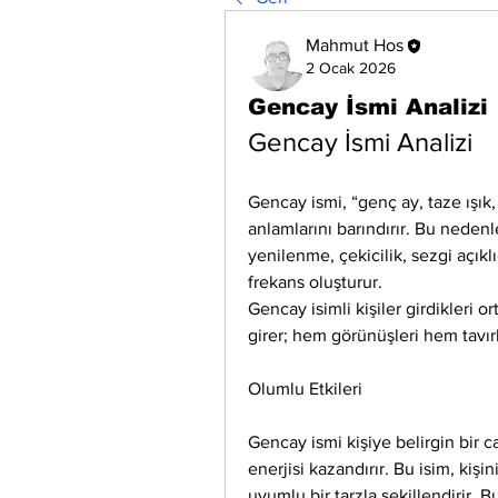
Mahmut Hos
2 Ocak 2026
Gencay İsmi Analizi
Gencay İsmi Analizi
Gencay ismi, “genç ay, taze ışık,
anlamlarını barındırır. Bu nedenle
yenilenme, çekicilik, sezgi açıklığ
frekans oluşturur.
Gencay isimli kişiler girdikleri or
girer; hem görünüşleri hem tavırla
Olumlu Etkileri
Gencay ismi kişiye belirgin bir ca
enerjisi kazandırır. Bu isim, kişin
uyumlu bir tarzla şekillendirir. 