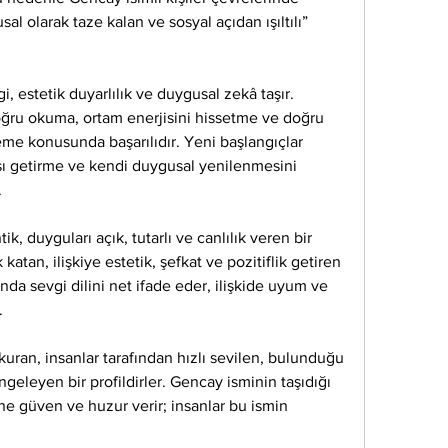
al olarak taze kalan ve sosyal açıdan ışıltılı” 
 estetik duyarlılık ve duygusal zekâ taşır. 
doğru okuma, ortam enerjisini hissetme ve doğru 
me konusunda başarılıdır. Yeni başlangıçlar 
sı getirme ve kendi duygusal yenilenmesini 
.
k, duyguları açık, tutarlı ve canlılık veren bir 
 katan, ilişkiye estetik, şefkat ve pozitiflik getiren 
rında sevgi dilini net ifade eder, ilişkide uyum ve 
.
kuran, insanlar tarafından hızlı sevilen, bulunduğu 
eleyen bir profildirler. Gencay isminin taşıdığı 
ne güven ve huzur verir; insanlar bu ismin 