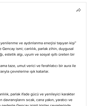
 yenilenme ve aydınlanma enerjisi taşıyan kişi” 
 Gencay ismi; canlılık, parlak zihin, duygusal 
ı, estetik algı, uyum ve sosyal ışıltı üreten bir 
tama taze, umut verici ve ferahlatıcı bir aura ile 
rıyla çevrelerine ışık katarlar.
nlılık, parlak ifade gücü ve yenileyici karakter 
in davranışlarını sıcak, cana yakın, yaratıcı ve 
Bu nedenle Gencay isimli kişiler çevrelerinde 