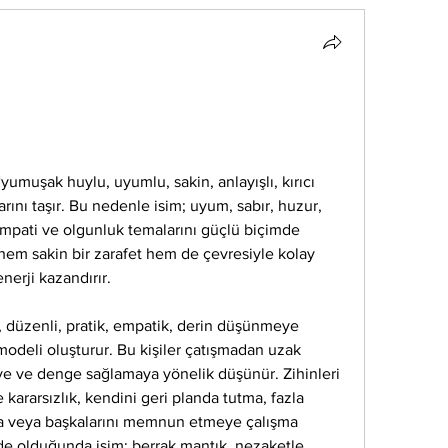
yumuşak huylu, uyumlu, sakin, anlayışlı, kırıcı 
rını taşır. Bu nedenle isim; uyum, sabır, huzur, 
mpati ve olgunluk temalarını güçlü biçimde 
 hem sakin bir zarafet hem de çevresiyle kolay 
nerji kazandırır.
, düzenli, pratik, empatik, derin düşünmeye 
modeli oluşturur. Bu kişiler çatışmadan uzak 
ye ve denge sağlamaya yönelik düşünür. Zihinleri 
rarsızlık, kendini geri planda tutma, fazla 
ma veya başkalarını memnun etmeye çalışma 
de olduğunda isim; berrak mantık, nezaketle 