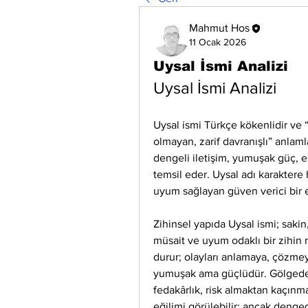
Mahmut Hos
11 Ocak 2026
Uysal İsmi Analizi
Uysal İsmi Analizi
Uysal ismi Türkçe kökenlidir ve “
olmayan, zarif davranışlı” anlamla
dengeli iletişim, yumuşak güç, e
temsil eder. Uysal adı karaktere
uyum sağlayan güven verici bir e
Zihinsel yapıda Uysal ismi; sakin
müsait ve uyum odaklı bir zihin 
durur; olayları anlamaya, çözme
yumuşak ama güçlüdür. Gölgede ka
fedakârlık, risk almaktan kaçın
eğilimi görülebilir; ancak denge