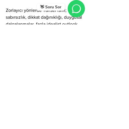
👋 Soru Sor
Zorlayıcı yönlerde Tansel ismi; 
sabırsızlık, dikkat dağınıklığı, duygusal 
dalgalanmalar, fazla idealist outlook, 
çabuk sıkılma veya istikrarı korumada 
güçlük gibi gölgeler gösterebilir. Ancak 
farkındalıkla yönetildiğinde bu 
özellikler; yaratıcı liderlik, güçlü sezgi, 
pozitif motivasyon, sosyal parlaklık ve 
hızlı çözüm üretme kapasitesine 
dönüşür.
Genel olarak Tansel ismi; ışık, 
yenilenme, sezgi, vizyon, enerji ve 
pozitiflik temalarını güçlü biçimde 
taşıyan etkileyici bir isimdir. Bu ismi 
taşıyan kişiler iş yaşamında yenilikçi ve 
iletişim gücü yüksek alanlarda başarılı 
olurken, sosyal yaşamda karizmatik ve 