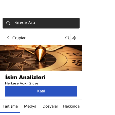
Gruplar
İsim Analizleri
Herkese Açık
·
2 üye
Katıl
Tartışma
Medya
Dosyalar
Hakkında