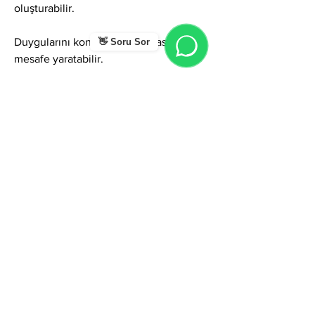
oluşturabilir.
Duygularını kontrol etme çabası ilişkide 
👋 Soru Sor
mesafe yaratabilir.
Mükemmeliyetçilik içsel baskıyı 
artırabilir.
Genel Olarak…
Günalp ismi; cesaret, ışık, liderlik, 
güven, kararlılık, pozitif enerji, 
koruyuculuk ve güçlü irade taşıyan 
yüksek bir isim frekansıdır.
Kişi bu etkili enerjiyi duygusal 
yumuşaklık, esnek iletişim ve daha 
dengeli bir duygu yönetimiyle 
birleştirdiğinde; ismin potansiyeli hem 