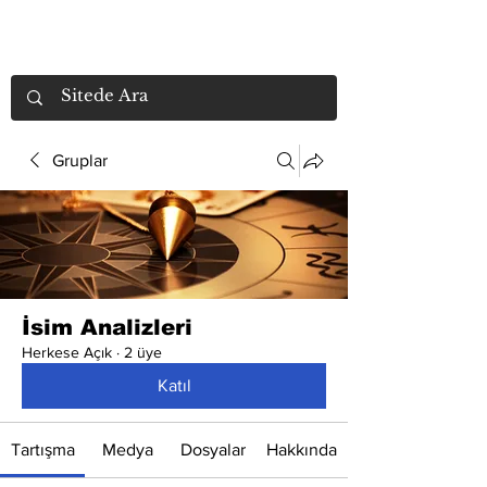
Gruplar
İsim Analizleri
Herkese Açık
·
2 üye
Katıl
Tartışma
Medya
Dosyalar
Hakkında