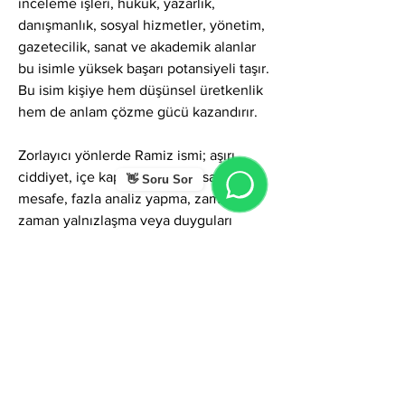
inceleme işleri, hukuk, yazarlık, 
danışmanlık, sosyal hizmetler, yönetim, 
gazetecilik, sanat ve akademik alanlar 
bu isimle yüksek başarı potansiyeli taşır. 
Bu isim kişiye hem düşünsel üretkenlik 
hem de anlam çözme gücü kazandırır.
Zorlayıcı yönlerde Ramiz ismi; aşırı 
ciddiyet, içe kapanma, duygusal 
👋 Soru Sor
mesafe, fazla analiz yapma, zaman 
zaman yalnızlaşma veya duyguları 
göstermekte zorlanma gibi gölgeler 
gösterebilir. Ancak farkındalıkla 
yönetildiğinde bu yönler bilgece 
sakinlik, derin iç görü, güçlü analiz ve 
sağlam karakter hâline dönüşür.
Genel olarak Ramiz ismi; sezgi, sembol 
dili, derinlik, bilgelik, sakin güç ve 