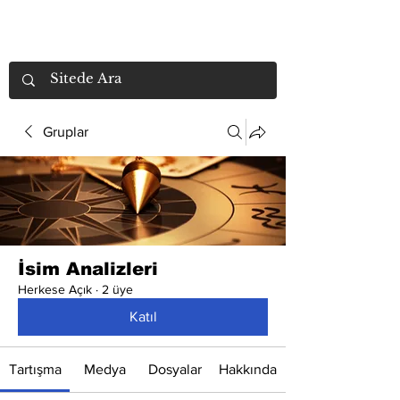
Gruplar
İsim Analizleri
Herkese Açık
·
2 üye
Katıl
Tartışma
Medya
Dosyalar
Hakkında