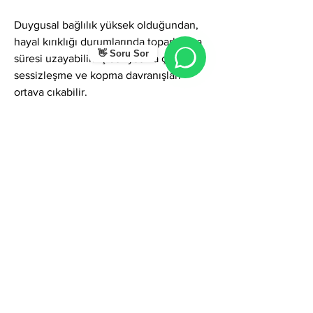
Duygusal bağlılık yüksek olduğundan, 
hayal kırıklığı durumlarında toparlanma 
👋 Soru Sor
süresi uzayabilir. İç dünyasına çekilme, 
sessizleşme ve kopma davranışları 
ortaya çıkabilir.
Başkalarına fazla destek verme eğilimi, 
kişinin kendi enerjisini tüketmesine yol 
açabilir; sınır çizmek bu isim için önemli 
bir konudur.
Genel Olarak…
Bircan ismi; içsel güç, sezgi, samimiyet, 
derin duygu yapısı ve güven veren bir 
karakter etkisi taşır. Kişi hassasiyetini 
sağlıklı sınırlarla dengelediğinde ve 
bireysellik ile duygusal bağlılık 