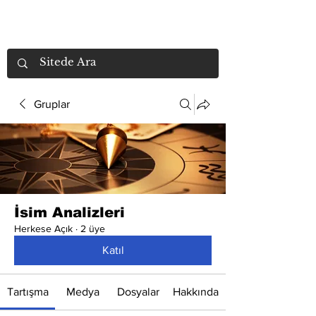
Gruplar
İsim Analizleri
Herkese Açık
·
2 üye
Katıl
Tartışma
Medya
Dosyalar
Hakkında