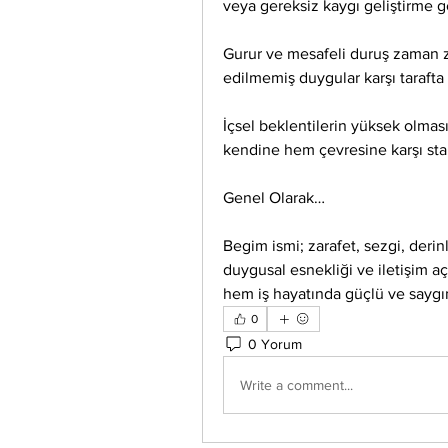
veya gereksiz kaygı geliştirme gör
Gurur ve mesafeli duruş zaman za
edilmemiş duygular karşı tarafta 
İçsel beklentilerin yüksek olması,
kendine hem çevresine karşı stan
Genel Olarak…
Begim ismi; zarafet, sezgi, derinli
duygusal esnekliği ve iletişim açı
hem iş hayatında güçlü ve saygın 
0
0 Yorum
Write a comment...