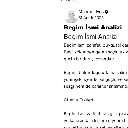
Mahmut Hos
31 Aralık 2025
Begim İsmi Analizi
Begim İsmi Analizi
Begim ismi zarafet, duygusal derin
Bey” kökünden gelen soyluluk ve
güçlü bir duruş kazandırır.
Begim, bulunduğu ortama sakin am
yumuşak, içeride ise güçlü ve se
sezgi hem de karakter anlamında 
Olumlu Etkileri
Begim ismi zarif bir sezgi kapısı 
ve karşısındaki kişinin niyetini h
sosyal hem duygusal hayatta ava