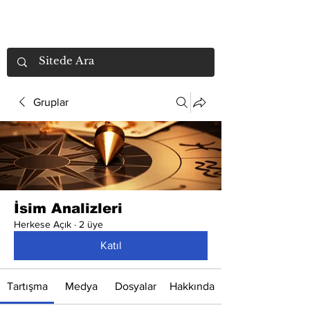
Gruplar
İsim Analizleri
Herkese Açık
·
2 üye
Katıl
Tartışma
Medya
Dosyalar
Hakkında