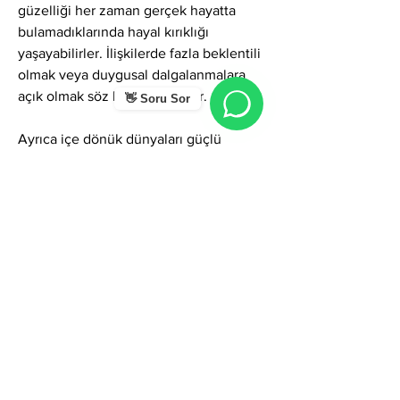
güzelliği her zaman gerçek hayatta 
bulamadıklarında hayal kırıklığı 
yaşayabilirler. İlişkilerde fazla beklentili 
olmak veya duygusal dalgalanmalara 
açık olmak söz konusu olabilir.
👋 Soru Sor
Ayrıca içe dönük dünyaları güçlü 
olduğu için zaman zaman yalnızlık 
ihtiyacı hissedebilir, geri çekilebilirler. 
Düşünce ve duygu yoğunluğu fazla 
olduğunda kararsızlık veya kaygı 
yaşayabilirler.
Genel Karakter Enerjisi
Hayal ismi kişiye yaratıcılık, zarafet, 
sezgi, duygusal derinlik, vizyon gücü ve 
ruhsal hassasiyet veren özel bir frekans 
taşır. Bu isimde doğan kişiler 