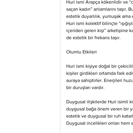
Huri ismi Arapça kökenlidir ve “ce
saçan kadın” anlamlarını taşır. Bu
estetik duyarlılık, yumuşak ama etk
Huri ismi kolektif bilinçte “ışığı
içeriden gelen kişi” arketipine k
de estetik bir frekans taşır.
Olumlu Etkileri
Huri ismi kişiye doğal bir çekicil
kişiler girdikleri ortamda fark ed
auraya sahiptirler. Enerjileri huzur
bir duruşları vardır.
Duygusal ilişkilerde Huri isimli ki
duygusal bağa önem veren bir yapı 
estetik ve duygusal bir ruh katar
Duygusal incelikleri onları hem e