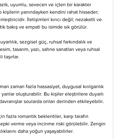
azik, uyumlu, sevecen ve içten bir karakter 
p kişilerin yanındayken kendini rahat hisseder; 
ştiricidir. İletişimleri kırıcı değil; nezaketli ve 
ik bakış ve empati bu isimde sık görülür.
uyarlılık, sezgisel güç, ruhsal farkındalık ve 
 resim, tasarım, yazı, sahne sanatları veya ruhsal 
 taşırlar.
man zaman fazla hassasiyet, duygusal kırılganlık 
anlar oluşturabilir. Bu kişiler eleştirilere duyarlı 
 davranışlar soularda onları derinden etkileyebilir.
n fazla romantik beklentiler, karşı tarafın 
epki verme veya incinme riski görülebilir. Zengin 
lıklarını daha yoğun yaşayabilirler.