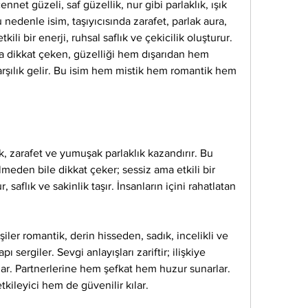
nnet güzeli, saf güzellik, nur gibi parlaklık, ışık 
 nedenle isim, taşıyıcısında zarafet, parlak aura, 
ili bir enerji, ruhsal saflık ve çekicilik oluşturur. 
yla dikkat çeken, güzelliği hem dışarıdan hem 
arşılık gelir. Bu isim hem mistik hem romantik hem 
ik, zarafet ve yumuşak parlaklık kazandırır. Bu 
ilmeden bile dikkat çeker; sessiz ama etkili bir 
, saflık ve sakinlik taşır. İnsanların içini rahatlatan 
şiler romantik, derin hisseden, sadık, incelikli ve 
sergiler. Sevgi anlayışları zariftir; ilişkiye 
lar. Partnerlerine hem şefkat hem huzur sunarlar. 
tkileyici hem de güvenilir kılar.