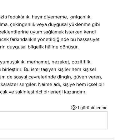
zla fedakârlık, hayır diyememe, kırılganlık, 
alma, çekingenlik veya duygusal yüklenme gibi 
 beklentilerine uyum sağlamak isterken kendi 
 Ancak farkındalıkla yönetildiğinde bu hassasiyet 
rin duygusal bilgelik hâline dönüşür.
yumuşaklık, merhamet, nezaket, pozitiflik, 
irleştirir. Bu ismi taşıyan kişiler hem kişisel 
em de sosyal çevrelerinde dingin, güven veren, 
arakter sergiler. Naime adı, kişiye hem içsel bir 
k ve sakinleştirici bir enerji kazandırır.
1 görüntülenme