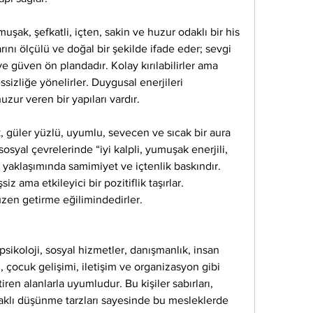
ak, şefkatli, içten, sakin ve huzur odaklı bir his 
rını ölçülü ve doğal bir şekilde ifade eder; sevgi 
e güven ön plandadır. Kolay kırılabilirler ama 
ssizliğe yönelirler. Duygusal enerjileri 
huzur veren bir yapıları vardır.
, güler yüzlü, uyumlu, sevecen ve sıcak bir aura 
sosyal çevrelerinde “iyi kalpli, yumuşak enerjili, 
ara yaklaşımında samimiyet ve içtenlik baskındır. 
iz ama etkileyici bir pozitiflik taşırlar. 
zen getirme eğilimindedirler.
psikoloji, sosyal hizmetler, danışmanlık, insan 
rı, çocuk gelişimi, iletişim ve organizasyon gibi 
n alanlarla uyumludur. Bu kişiler sabırları, 
aklı düşünme tarzları sayesinde bu mesleklerde 