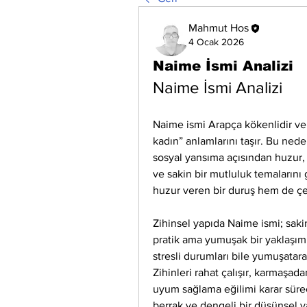
Mahmut Hos
4 Ocak 2026
Naime İsmi Analizi
Naime İsmi Analizi
Naime ismi Arapça kökenlidir ve “m
kadın” anlamlarını taşır. Bu ne
sosyal yansıma açısından huzur, i
ve sakin bir mutluluk temalarını 
huzur veren bir duruş hem de çevr
Zihinsel yapıda Naime ismi; saki
pratik ama yumuşak bir yaklaşım s
stresli durumları bile yumuşatarak
Zihinleri rahat çalışır, karmaşada
uyum sağlama eğilimi karar süreçl
berrak ve dengeli bir düşünsel ya