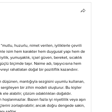
utlu, huzurlu, nimet verilen, iyiliklerle çevrili 
denle isim hem karakter hem duygusal yapı hem de 
yilik, yumuşaklık, içsel güven, bereket, sıcaklık 
güçlü biçimde taşır. Naime adı, taşıyıcısına hem 
eyi rahatlatan doğal bir pozitiflik kazandırır.
n düşünen, mantığıyla sezgisini uyumlu kullanan, 
ergileyen bir zihin modeli oluşturur. Bu kişiler 
 ele alabilir; çözüm odaklılıkları doğaldır. 
n hoşlanmazlar. Bazen fazla iyi niyetlilik veya aşırı 
erini zorlaştırabilir; ancak doğru dengede sakin, 
pı sağlar.