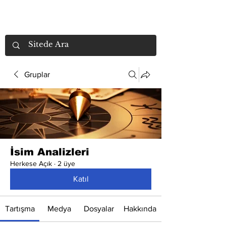
Gruplar
İsim Analizleri
Herkese Açık
·
2 üye
Katıl
Tartışma
Medya
Dosyalar
Hakkında