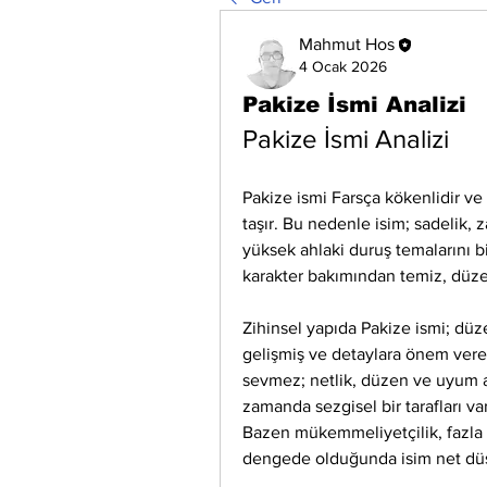
Mahmut Hos
4 Ocak 2026
Pakize İsmi Analizi
Pakize İsmi Analizi
Pakize ismi Farsça kökenlidir ve “
taşır. Bu nedenle isim; sadelik, za
yüksek ahlaki duruş temalarını bi
karakter bakımından temiz, düzenl
Zihinsel yapıda Pakize ismi; düze
gelişmiş ve detaylara önem veren 
sevmez; netlik, düzen ve uyum ara
zamanda sezgisel bir tarafları var
Bazen mükemmeliyetçilik, fazla tit
dengede olduğunda isim net düşü