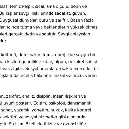
as, temiz kalpli, sıcak ama ölçülü, derin ve 
 Bu kişiler sevgi ilişkilerinde sadakat, güven, 
uygusal dünyaları duru ve zariftir. Bazen fazla 
ları içinde tutma veya beklentilerin yüksek olması 
leri gerçek, derin ve sabittir. Sevgi anlayışları 
dur.
kültürlü, duru, sakin, temiz enerjili ve saygın bir 
yan kişileri genellikle kibar, olgun, nezaket sahibi, 
larak algılar. Sosyal ortamlarda sakin ama etkili bir 
nışlarında incelik hâkimdir. İnsanlara huzur veren 
zarafet, analiz, disiplin, insan ilişkileri ve 
ü uyum gösterir. Eğitim, psikoloji, danışmanlık, 
 sanat, yazarlık, yönetim, hukuk, kalite kontrol, 
k sektörü ve sosyal hizmetler gibi alanlarda 
ir. Bu isim, özellikle titizlik ve özensizliğe 