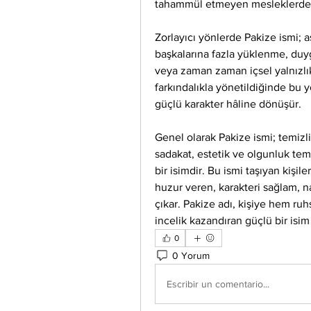
tahammül etmeyen mesleklerde pa
Zorlayıcı yönlerde Pakize ismi; a
başkalarına fazla yüklenme, duygu
veya zaman zaman içsel yalnızlık 
farkındalıkla yönetildiğinde bu yö
güçlü karakter hâline dönüşür.
Genel olarak Pakize ismi; temizlik
sadakat, estetik ve olgunluk temal
bir isimdir. Bu ismi taşıyan kişil
huzur veren, karakteri sağlam, naz
çıkar. Pakize adı, kişiye hem ruh
incelik kazandıran güçlü bir isim 
0
0 Yorum
Escribir un comentario...