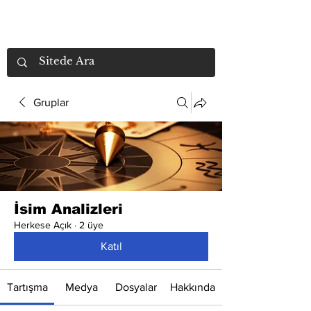
Gruplar
İsim Analizleri
Herkese Açık
·
2 üye
Katıl
Tartışma
Medya
Dosyalar
Hakkında