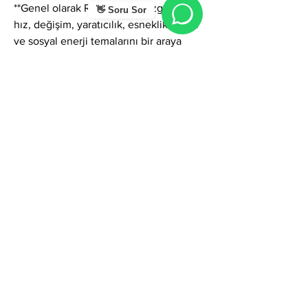
**Genel olarak Rüzgar ismi; özgürlük, 
👋 Soru Sor
hız, değişim, yaratıcılık, esneklik, sezgi 
ve sosyal enerji temalarını bir araya 
getiren güçlü ve modern bir isimdir. Bu 
ismi taşıyan kişiler hem sosyal yaşamda 
hem iş dünyasında hem de ilişkilerde; 
enerjik, karizmatik, özgün, yaratıcı ve 
dikkat çekici bireyler olarak öne çıkar. 
Rüzgar adı, karaktere hem hareket hem 
vizyon hem de yenilik ruhu kazandırır.