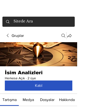
Gruplar
İsim Analizleri
Herkese Açık
·
2 üye
Katıl
Tartışma
Medya
Dosyalar
Hakkında