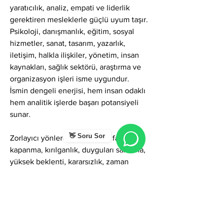
yaratıcılık, analiz, empati ve liderlik 
gerektiren mesleklerle güçlü uyum taşır. 
Psikoloji, danışmanlık, eğitim, sosyal 
hizmetler, sanat, tasarım, yazarlık, 
iletişim, halkla ilişkiler, yönetim, insan 
kaynakları, sağlık sektörü, araştırma ve 
organizasyon işleri isme uygundur. 
İsmin dengeli enerjisi, hem insan odaklı 
hem analitik işlerde başarı potansiyeli 
sunar.
👋 Soru Sor
Zorlayıcı yönlerde Selda ismi; fazla içe 
kapanma, kırılganlık, duyguları saklama, 
yüksek beklenti, kararsızlık, zaman 
zaman inzivaya çekilme veya duygusal 
baskı biriktirme gibi gölgeler 
gösterebilir. Ancak farkındalıkla 
yönetildiğinde bu yönler; derin sezgi, 
bilgelik, emosyonel denge, güçlü 