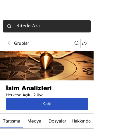
Gruplar
İsim Analizleri
Herkese Açık
·
2 üye
Katıl
Tartışma
Medya
Dosyalar
Hakkında