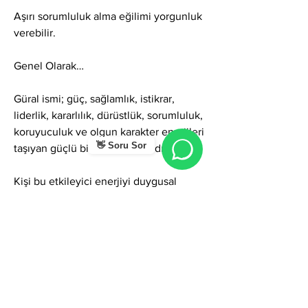
Aşırı sorumluluk alma eğilimi yorgunluk 
verebilir.
Genel Olarak…
Güral ismi; güç, sağlamlık, istikrar, 
liderlik, kararlılık, dürüstlük, sorumluluk, 
koruyuculuk ve olgun karakter enerjileri 
👋 Soru Sor
taşıyan güçlü bir isim frekansıdır.
Kişi bu etkileyici enerjiyi duygusal 
açıklık, esneklik ve yumuşak iletişimle 
birleştirdiğinde; ismin potansiyeli hem 
ilişkilerde hem kariyerde hem sosyal 
hayatta yüksek saygınlık, başarı ve 
güçlü bir karakter duruşu getirir.
Doğru işlendiğinde Güral ismi;