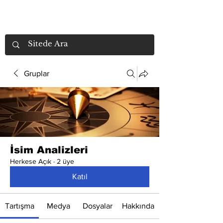
Gruplar
İsim Analizleri
Herkese Açık
·
2 üye
Katıl
Tartışma
Medya
Dosyalar
Hakkında