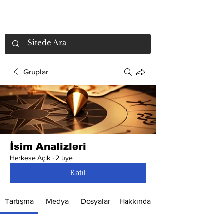
Gruplar
İsim Analizleri
Herkese Açık
·
2 üye
Katıl
Tartışma
Medya
Dosyalar
Hakkında