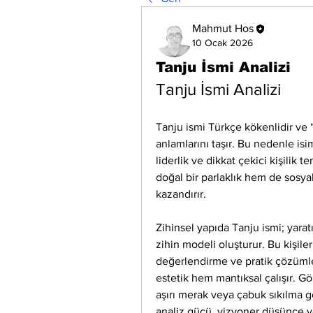
Mahmut Hos
10 Ocak 2026
Tanju İsmi Analizi
Tanju İsmi Analizi
Tanju ismi Türkçe kökenlidir ve “
anlamlarını taşır. Bu nedenle isi
liderlik ve dikkat çekici kişilik 
doğal bir parlaklık hem de sosyal
kazandırır.
Zihinsel yapıda Tanju ismi; yaratıc
zihin modeli oluşturur. Bu kişiler 
değerlendirme ve pratik çözümle
estetik hem mantıksal çalışır. Gölg
aşırı merak veya çabuk sıkılma g
analiz gücü, vizyoner düşünce ve 