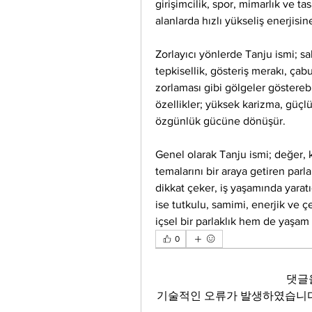
girişimcilik, spor, mimarlık ve tas
alanlarda hızlı yükseliş enerjisine
Zorlayıcı yönlerde Tanju ismi; sabı
tepkisellik, gösteriş merakı, çabu
zorlaması gibi gölgeler gösterebi
özellikler; yüksek karizma, güçlü l
özgünlük gücüne dönüşür.
Genel olarak Tanju ismi; değer, k
temalarını bir araya getiren parlak
dikkat çeker, iş yaşamında yaratıc
ise tutkulu, samimi, enerjik ve çe
içsel bir parlaklık hem de yaşam 
0
댓글
기술적인 오류가 발생하였습니다