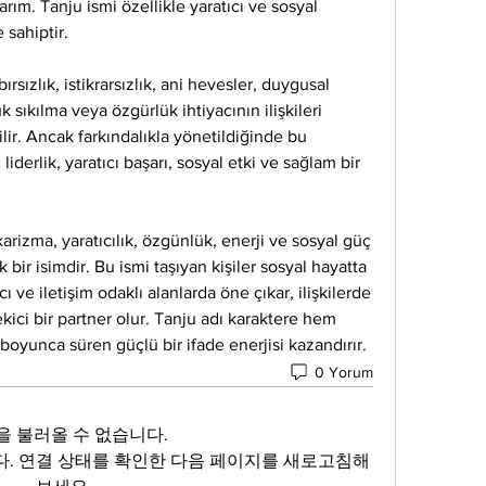
arım. Tanju ismi özellikle yaratıcı ve sosyal 
 sahiptir.
rsızlık, istikrarsızlık, ani hevesler, duygusal 
k sıkılma veya özgürlük ihtiyacının ilişkileri 
lir. Ancak farkındalıkla yönetildiğinde bu 
iderlik, yaratıcı başarı, sosyal etki ve sağlam bir 
arizma, yaratıcılık, özgünlük, enerji ve sosyal güç 
 bir isimdir. Bu ismi taşıyan kişiler sosyal hayatta 
ı ve iletişim odaklı alanlarda öne çıkar, ilişkilerde 
kici bir partner olur. Tanju adı karaktere hem 
boyunca süren güçlü bir ifade enerjisi kazandırır.
0 Yorum
을 불러올 수 없습니다.
. 연결 상태를 확인한 다음 페이지를 새로고침해