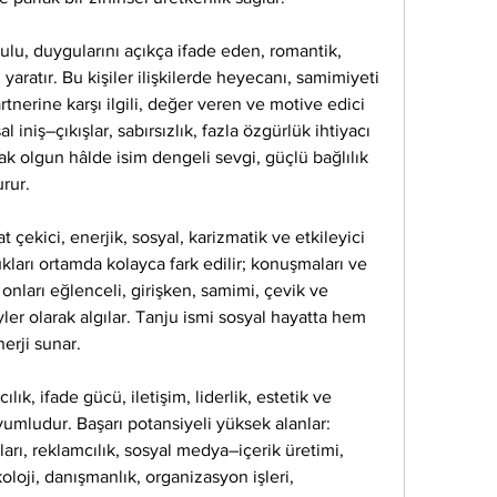
ulu, duygularını açıkça ifade eden, romantik, 
i yaratır. Bu kişiler ilişkilerde heyecanı, samimiyeti 
erine karşı ilgili, değer veren ve motive edici 
iniş–çıkışlar, sabırsızlık, fazla özgürlük ihtiyacı 
cak olgun hâlde isim dengeli sevgi, güçlü bağlılık 
urur.
çekici, enerjik, sosyal, karizmatik ve etkileyici 
ukları ortamda kolayca fark edilir; konuşmaları ve 
ar onları eğlenceli, girişken, samimi, çevik ve 
er olarak algılar. Tanju ismi sosyal hayatta hem 
nerji sunar.
lık, ifade gücü, iletişim, liderlik, estetik ve 
umludur. Başarı potansiyeli yüksek alanlar: 
rı, reklamcılık, sosyal medya–içerik üretimi, 
oloji, danışmanlık, organizasyon işleri, 