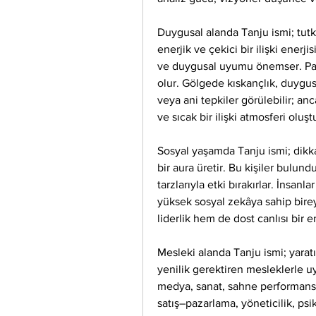
Duygusal alanda Tanju ismi; tutk
enerjik ve çekici bir ilişki enerjis
ve duygusal uyumu önemser. Partn
olur. Gölgede kıskançlık, duygusal 
veya ani tepkiler görülebilir; an
ve sıcak bir ilişki atmosferi oluşt
Sosyal yaşamda Tanju ismi; dikkat 
bir aura üretir. Bu kişiler bulund
tarzlarıyla etki bırakırlar. İnsanl
yüksek sosyal zekâya sahip bireyl
liderlik hem de dost canlısı bir e
Mesleki alanda Tanju ismi; yaratıcı
yenilik gerektiren mesleklerle uy
medya, sanat, sahne performansla
satış–pazarlama, yöneticilik, psik