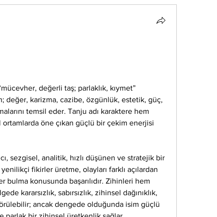
mücevher, değerli taş; parlaklık, kıymet” 
m; değer, karizma, cazibe, özgünlük, estetik, güç, 
temalarını temsil eder. Tanju adı karaktere hem 
 ortamlarda öne çıkan güçlü bir çekim enerjisi 
ı, sezgisel, analitik, hızlı düşünen ve stratejik bir 
yenilikçi fikirler üretme, olayları farklı açılardan 
r bulma konusunda başarılıdır. Zihinleri hem 
ede kararsızlık, sabırsızlık, zihinsel dağınıklık, 
örülebilir; ancak dengede olduğunda isim güçlü 
parlak bir zihinsel üretkenlik sağlar.