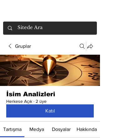
Gruplar
İsim Analizleri
Herkese Açık
·
2 üye
Katıl
Tartışma
Medya
Dosyalar
Hakkında