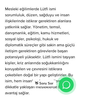
Mesleki eğilimlerde Lütfi ismi 
sorumluluk, düzen, sağduyu ve insan 
ilişkilerinde istikrar gerektiren alanlara 
yatkınlık sağlar. Yönetim, temsil, 
danışmanlık, eğitim, kamu hizmetleri, 
sosyal işler, psikoloji, hukuk ve 
diplomatik süreçler gibi sakin ama güçlü 
iletişim gerektiren görevlerde başarı 
potansiyeli yüksektir. Lütfi ismini taşıyan 
kişiler, kriz anlarında soğukkanlılığını 
koruyabilen ve çevresini istikrara 
çekebilen doğal bir yapı geliştirirler. Bu 
isim, hem insanlara hem verilere 
👋 Soru Sor
dikkatle yaklaşan mesleklerde belirgin 
avantaj sağlar.
Zorlayıcı yönlerde isim, fazla yük alma, 
gereğinden fazla hoşgörü gösterme, 