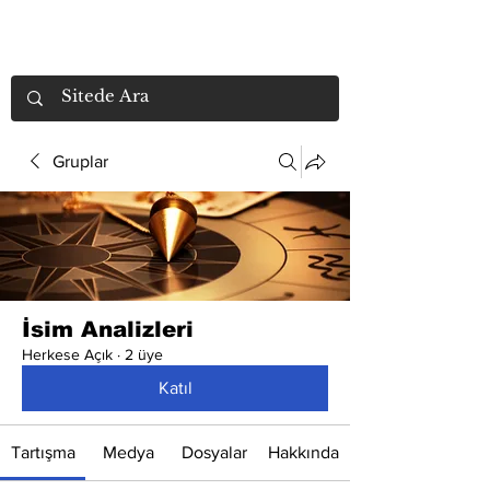
Gruplar
İsim Analizleri
Herkese Açık
·
2 üye
Katıl
Tartışma
Medya
Dosyalar
Hakkında