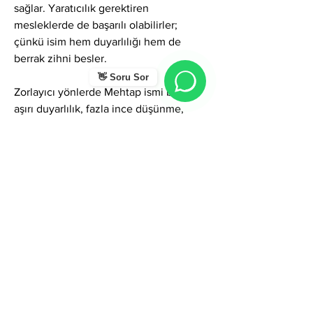
sağlar. Yaratıcılık gerektiren 
mesleklerde de başarılı olabilirler; 
çünkü isim hem duyarlılığı hem de 
berrak zihni besler.
👋 Soru Sor
Zorlayıcı yönlerde Mehtap ismi bazen 
aşırı duyarlılık, fazla ince düşünme, 
duygusal yüklenme veya kendini geri 
çekme eğilimi oluşturabilir. Duyguları 
yoğun yaşadıkları için eleştirilere karşı 
hassas olma veya kırıldıklarında iç 
sessizliğe çekilme görülebilir. Ayrıca 
idealizm nedeniyle beklentiler zaman 
zaman yüksek olabilir ve bu durum 
hayal kırıklığı yaratabilir. Ancak bu 
gölgeler fark edildiğinde kişi kendine 
çok dengeli bir içsel güç alanı kurabilir.
Genel olarak Mehtap ismi; aydınlık, 