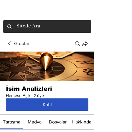
Gruplar
İsim Analizleri
Herkese Açık
·
2 üye
Katıl
Tartışma
Medya
Dosyalar
Hakkında