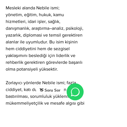
Mesleki alanda Nebile ismi;
yönetim, eğitim, hukuk, kamu 
hizmetleri, idari işler, sağlık, 
danışmanlık, araştırma–analiz, psikoloji, 
yazarlık, diplomasi ve temsil gerektiren 
alanlar ile uyumludur. Bu isim kişinin 
hem ciddiyetini hem de sezgisel 
yaklaşımını beslediği için liderlik ve 
rehberlik gerektiren görevlerde başarılı 
olma potansiyeli yüksektir.
Zorlayıcı yönlerde Nebile ismi; fazla 
ciddiyet, katı duruş, duyguların 
👋 Soru Sor
bastırılması, sorumluluk yüklenme, 
mükemmeliyetçilik ve mesafe algısı gibi 
gölgeler üretebilir. Bu kişiler zaman 
zaman kendi ihtiyaçlarını ikinci plana 
atabilir veya çevresi tarafından mesafeli 