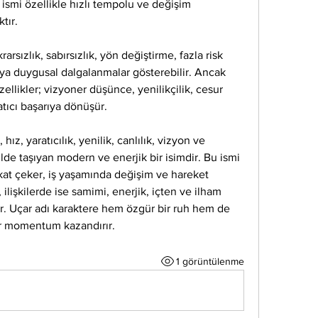
 ismi özellikle hızlı tempolu ve değişim 
tır.
rarsızlık, sabırsızlık, yön değiştirme, fazla risk 
eya duygusal dalgalanmalar gösterebilir. Ancak 
ellikler; vizyoner düşünce, yenilikçilik, cesur 
atıcı başarıya dönüşür.
ız, yaratıcılık, yenilik, canlılık, vizyon ve 
lde taşıyan modern ve enerjik bir isimdir. Bu ismi 
kkat çeker, iş yaşamında değişim ve hareket 
 ilişkilerde ise samimi, enerjik, içten ve ilham 
ar. Uçar adı karaktere hem özgür bir ruh hem de 
bir momentum kazandırır.
1 görüntülenme