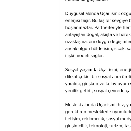
Duygusal alanda Uçar ismi; özgür r
enerjisi taşır. Bu kişiler sevgiye
hoşlanmazlar. Partnerleriyle hem
anlayışları doğal, akışta ve hare
uzaklaşma, ani duygu değişimleri
ancak olgun hâlde isim; sıcak, sad
ilişki modeli sağlar.
Sosyal yaşamda Uçar ismi; enerjik
dikkat çekici bir sosyal aura üreti
yaratıcı, girişken ve kolay uyum s
yenilik getirir, sosyal çevrede ça
Mesleki alanda Uçar ismi; hız, yara
gerektiren mesleklerle uyumludu
iletişim, reklamcılık, sosyal med
girişimcilik, teknoloji, turizm, ta