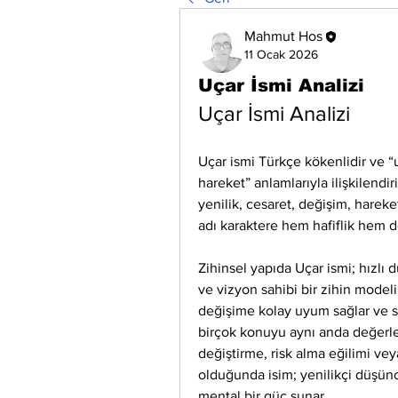
Mahmut Hos
11 Ocak 2026
Uçar İsmi Analizi
Uçar İsmi Analizi
Uçar ismi Türkçe kökenlidir ve “
hareket” anlamlarıyla ilişkilendiri
yenilik, cesaret, değişim, hareket
adı karaktere hem hafiflik hem de
Zihinsel yapıda Uçar ismi; hızlı 
ve vizyon sahibi bir zihin modeli o
değişime kolay uyum sağlar ve sır
birçok konuyu aynı anda değerlend
değiştirme, risk alma eğilimi vey
olduğunda isim; yenilikçi düşünc
mental bir güç sunar.