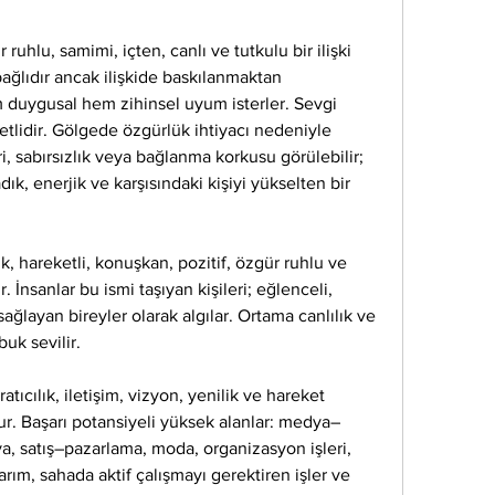
uhlu, samimi, içten, canlı ve tutkulu bir ilişki 
 bağlıdır ancak ilişkide baskılanmaktan 
 duygusal hem zihinsel uyum isterler. Sevgi 
ketlidir. Gölgede özgürlük ihtiyacı nedeniyle 
, sabırsızlık veya bağlanma korkusu görülebilir; 
ık, enerjik ve karşısındaki kişiyi yükselten bir 
, hareketli, konuşkan, pozitif, özgür ruhlu ve 
r. İnsanlar bu ismi taşıyan kişileri; eğlenceli, 
ağlayan bireyler olarak algılar. Ortama canlılık ve 
buk sevilir.
tıcılık, iletişim, vizyon, yenilik ve hareket 
r. Başarı potansiyeli yüksek alanlar: medya–
ya, satış–pazarlama, moda, organizasyon işleri, 
sarım, sahada aktif çalışmayı gerektiren işler ve 