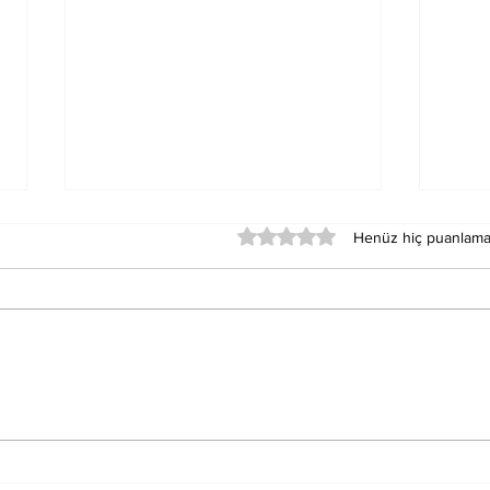
5 üzerinden 0 yıldız
Henüz hiç puanlama
Merkür Balık Burcunun
Sat
Der
Sağlık Üzerindeki
Oku
Etkileri