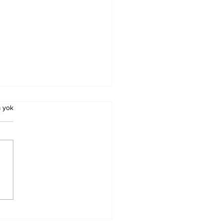
 yok
ürn Koç Birinci
ecedeyken
nacak Esmalar