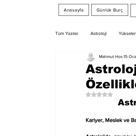
Anasayfa
Günlük Burç
Tüm Yazılar
Astroloji
Yükselen
Mahmut Hos
15 Oc
Rüya Tabirleri
Ay Burcu
Astrolo
Özellikl
5 üzerinden NaN yıl
Astr
Kariyer, Meslek ve Ba