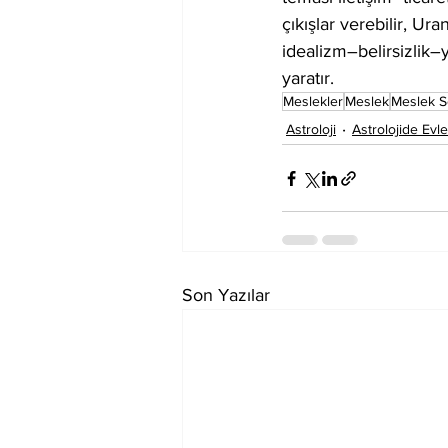
çıkışlar verebilir, Ur
idealizm–belirsizlik–
yaratır.
Meslekler
Meslek
Meslek S
Astroloji
Astrolojide Evle
Son Yazılar