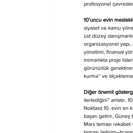
profesyonel çevreden i
10’uncu evin meslekler
siyaset ve kamu yönet
üst düzey danışmanlık
organizasyonel yapı,
yönetimi, finansal y
mimarlıkta proje lide
görünürlük gerektiren 
kurma” ve ölçekleme
Diğer önemli gösterge
ilerlediğini” anlatır
Noktası) 10. evin en k
başarı getirir, Güneş 
Mars teması rekabet v
teması iletişim–ticar