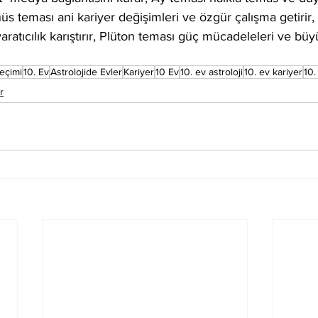
anüs teması ani kariyer değişimleri ve özgür çalışma getirir
yaratıcılık karıştırır, Plüton teması güç mücadeleleri ve b
eçimi
10. Ev
Astrolojide Evler
Kariyer
10 Ev
10. ev astroloji
10. ev kariyer
10.
r