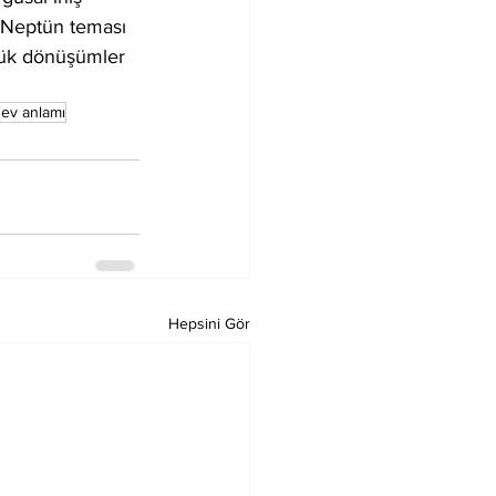
, Neptün teması 
üyük dönüşümler 
 ev anlamı
Hepsini Gör