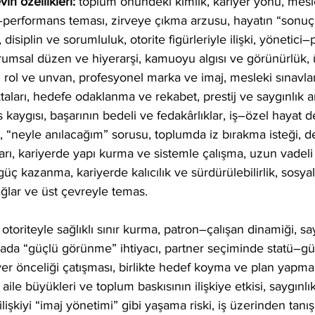
in özellikleri: 
toplum önündeki kimlik, kariyer yönü, mesle
rı–performans teması, zirveye çıkma arzusu, hayatın “sonuç
, disiplin ve sorumluluk, otorite figürleriyle ilişki, yönetici
umsal düzen ve hiyerarşi, kamuoyu algısı ve görünürlük, ü
 rol ve unvan, profesyonel marka ve imaj, mesleki sınavlar 
ları, hedefe odaklanma ve rekabet, prestij ve saygınlık ara
kaygısı, başarının bedeli ve fedakârlıklar, iş–özel hayat d
, “neyle anılacağım” sorusu, toplumda iz bırakma isteği, 
rı, kariyerde yapı kurma ve sistemle çalışma, uzun vadel
güç kazanma, kariyerde kalıcılık ve sürdürülebilirlik, sosy
ağlar ve üst çevreyle temas.
 otoriteyle sağlıklı sınır kurma, patron–çalışan dinamiği, 
ünyada “güçlü görünme” ihtiyacı, partner seçiminde statü–
riyer önceliği çatışması, birlikte hedef koyma ve plan yapma, 
 aile büyükleri ve toplum baskısının ilişkiye etkisi, saygınlı
ilişkiyi “imaj yönetimi” gibi yaşama riski, iş üzerinden tanı