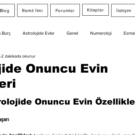
Kitaplar
Blog
Remil İlmi
Forumlar
İletişim
 Burç
Astrolojide Evler
Genel
Numeroloji
Esmal
a
2 dakikada okunur
Günlük Burç Yorumları
Aylık Burç
Remil İlmi
jide Onuncu Evin
eri
dız
olojide Onuncu Evin Özellikle
şarı 