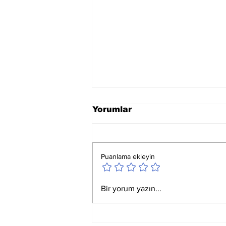
Yorumlar
Puanlama ekleyin
Ay Yay Burcunda
Bir yorum yazın...
Akreplere Etkileri