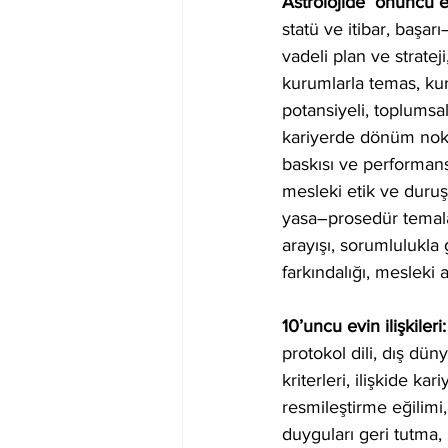
Astrolojide  onuncu ev
statü ve itibar, başa
vadeli plan ve strateji
kurumlarla temas, kur
potansiyeli, toplumsal
kariyerde dönüm nokta
baskısı ve performans 
mesleki etik ve duruş
yasa–prosedür temala
arayışı, sorumlulukla 
farkındalığı, mesleki 
10’uncu evin ilişkileri:
protokol dili, dış d
kriterleri, ilişkide ka
resmileştirme eğilimi,
duyguları geri tutma, 