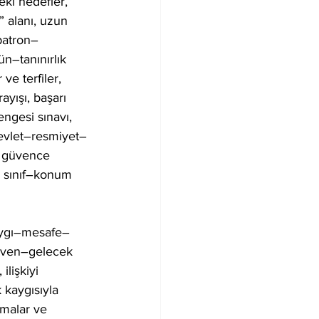
ki hedefler, 
” alanı, uzun 
–patron–
n–tanınırlık 
ve terfiler, 
yışı, başarı 
engesi sınavı, 
devlet–resmiyet–
i güvence 
al sınıf–konum 
saygı–mesafe–
güven–gelecek 
ilişkiyi 
k kaygısıyla 
şmalar ve 