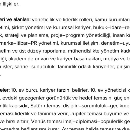
lişkiler.
i ve alanları:
 yöneticilik ve liderlik rolleri, kamu kurumları 
imi, şirket yönetimi ve kurumsal kariyer, hukuk–idare–reg
, strateji ve planlama, proje–program yöneticiliği, insan k
 marka–itibar–PR yönetimi, kurumsal iletişim, denetim–uy
önetim ve üst düzey raporlama, mühendislikte yönetim kad
rliği, akademide unvan ve kariyer basamakları, medya ve t
işler, sahne–sunuculuk–tanınırlık odaklı kariyerler, girişi
.
ler: 
10. ev burcu kariyer tarzını belirler, 10. ev yöneticisi k
, 10. evdeki gezegenler görünürlük ve hedef temasını güçlen
ritik kapısıdır, Satürn teması disiplin–sorumluluk–gecikmel
teması liderlik ve tanınma verir, Jüpiter teması büyüme ve f
e hırsı artırır, Venüs teması imaj–diplomasi–popülerlik get
et–medya bağlantısını kurar, Ay teması halkla temas ve duy