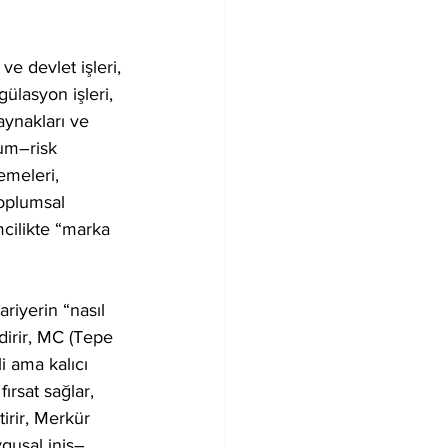
ve devlet işleri, 
ülasyon işleri, 
aynakları ve 
um–risk 
emeleri, 
oplumsal 
mcilikte “marka 
ariyerin “nasıl 
dirir, MC (Tepe 
i ama kalıcı 
ırsat sağlar, 
irir, Merkür 
gusal iniş–