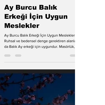
19 Oca
1 dakikada okunur
Astroloji
Ay Burcu Balık
Erkeği İçin Uygun
Meslekler
Ay Burcu Balık Erkeği İçin Uygun Meslekler:
Ruhsal ve bedensel denge gerektiren alanlar
da Balık Ay erkeği için uygundur. Masörlük,
meditasyon–yoga eğitmenliği ve güzellik
uzmanlığı gibi