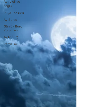
Astroloji ve
Sağlık
Rüya Tabirleri
Ay Burcu
Günlük Burç
Yorumları
Aylık Burç
Remil İlmi