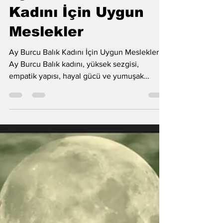
Ay Burcu Balık
Kadını İçin Uygun
Meslekler
Ay Burcu Balık Kadını İçin Uygun Meslekler
Ay Burcu Balık kadını, yüksek sezgisi,
empatik yapısı, hayal gücü ve yumuşak
iletişimi ile özellikle eğitim, sanat, sağlık ve
hizmet sektörlerinde güçlü bir başarı
potansiyeline sahiptir. Okul öncesi
öğretmenliği, müzik ve resim öğretmenliği,
çocuk gelişimi uzmanlığı ve kreş çalışanlığı
gibi hem şefkat hem yaratıcılık gerektiren
alanlarda doğal bir uyum gösterir. Hemşirelik,
ebe, sağlık personelliği, sosyal hizmet
çalışanlığı, danışm