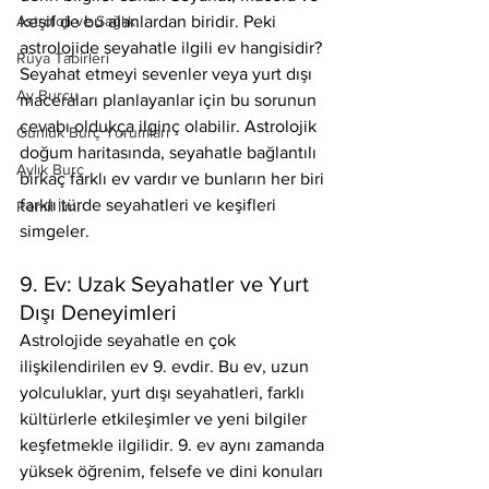
Astroloji ve Sağlık
keşif de bu alanlardan biridir. Peki 
astrolojide seyahatle ilgili ev hangisidir? 
Rüya Tabirleri
Seyahat etmeyi sevenler veya yurt dışı 
Ay Burcu
maceraları planlayanlar için bu sorunun 
cevabı oldukça ilginç olabilir. Astrolojik 
Günlük Burç Yorumları
doğum haritasında, seyahatle bağlantılı 
Aylık Burç
birkaç farklı ev vardır ve bunların her biri 
farklı türde seyahatleri ve keşifleri 
Remil İlmi
simgeler.
9. Ev: Uzak Seyahatler ve Yurt 
Dışı Deneyimleri
Astrolojide seyahatle en çok 
ilişkilendirilen ev 9. evdir. Bu ev, uzun 
yolculuklar, yurt dışı seyahatleri, farklı 
kültürlerle etkileşimler ve yeni bilgiler 
keşfetmekle ilgilidir. 9. ev aynı zamanda 
yüksek öğrenim, felsefe ve dini konuları 