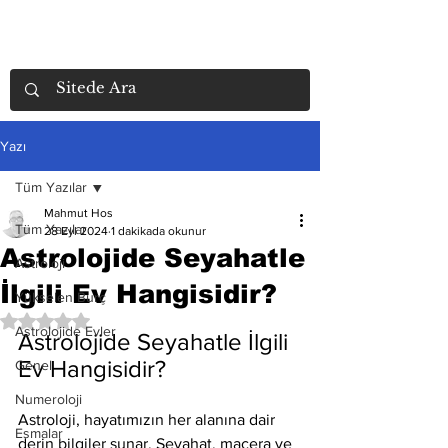
Yazı
Tüm Yazılar
Mahmut Hos
Tüm Yazılar
28 Eyl 2024
1 dakikada okunur
Astrolojide Seyahatle
Astroloji
İlgili Ev Hangisidir?
Yükselen Burç
5 üzerinden NaN yıldız
Astrolojide Evler
Astrolojide Seyahatle İlgili 
Ev Hangisidir?
Genel
Numeroloji
Astroloji, hayatımızın her alanına dair 
Esmalar
derin bilgiler sunar. Seyahat, macera ve 