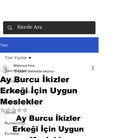
Yazı
Tüm Yazılar
Mahmut Hos
Tüm Yazılar
19 Oca
1 dakikada okunur
Ay Burcu İkizler
Astroloji
Erkeği İçin Uygun
Yükselen Burç
Meslekler
Astrolojide Evler
5 üzerinden NaN yıldız
Genel
Ay Burcu İkizler 
Numeroloji
Erkeği İçin Uygun 
Esmalar