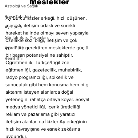
Meslekler
Astroloji ve Sağlık
Rüya Tabirleri
Ay Burcu İkizler erkeği, hızlı düşünen, 
meraklı, iletişim odaklı ve sürekli 
Ay Burcu
hareket halinde olmayı seven yapısıyla 
Günlük Burç Yorumları
özellikle söz, bilgi, iletişim ve çok 
yönlülük gerektiren mesleklerde güçlü 
Aylık Burç
bir başarı potansiyeline sahiptir. 
Remil İlmi
Öğretmenlik, Türkçe/İngilizce 
eğitmenliği, gazetecilik, muhabirlik, 
radyo programcılığı, spikerlik ve 
sunuculuk gibi hem konuşma hem bilgi 
aktarımı isteyen alanlarda doğal 
yeteneğini rahatça ortaya koyar. Sosyal 
medya yöneticiliği, içerik üreticiliği, 
reklam ve pazarlama gibi yaratıcı 
iletişim alanları da İkizler Ay erkeğinin 
hızlı kavrayışına ve esnek zekâsına 
uygundur.