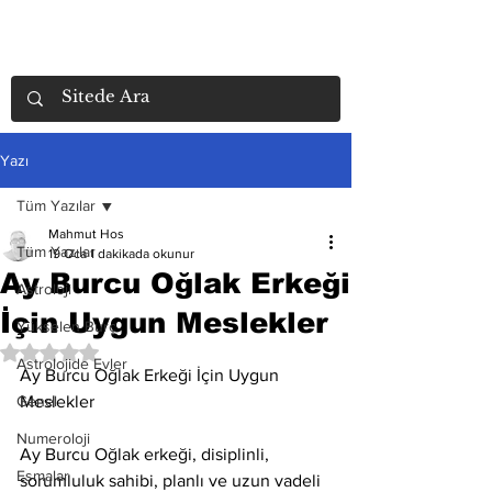
Yazı
Tüm Yazılar
Mahmut Hos
Tüm Yazılar
19 Oca
1 dakikada okunur
Ay Burcu Oğlak Erkeği
Astroloji
İçin Uygun Meslekler
Yükselen Burç
5 üzerinden NaN yıldız
Astrolojide Evler
Ay Burcu Oğlak Erkeği İçin Uygun 
Genel
Meslekler
Numeroloji
Ay Burcu Oğlak erkeği, disiplinli, 
Esmalar
sorumluluk sahibi, planlı ve uzun vadeli 