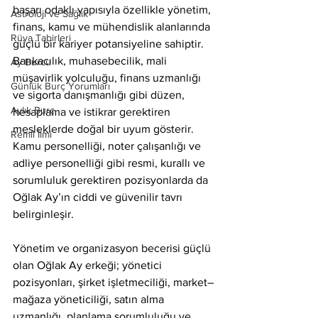
başarı odaklı yapısıyla özellikle yönetim, 
Astroloji ve Sağlık
finans, kamu ve mühendislik alanlarında 
Rüya Tabirleri
güçlü bir kariyer potansiyeline sahiptir. 
Bankacılık, muhasebecilik, mali 
Ay Burcu
müşavirlik yolculuğu, finans uzmanlığı 
Günlük Burç Yorumları
ve sigorta danışmanlığı gibi düzen, 
Aylık Burç
hesaplama ve istikrar gerektiren 
mesleklerde doğal bir uyum gösterir. 
Remil İlmi
Kamu personelliği, noter çalışanlığı ve 
adliye personelliği gibi resmi, kurallı ve 
sorumluluk gerektiren pozisyonlarda da 
Oğlak Ay’ın ciddi ve güvenilir tavrı 
belirginleşir.
Yönetim ve organizasyon becerisi güçlü 
olan Oğlak Ay erkeği; yönetici 
pozisyonları, şirket işletmeciliği, market–
mağaza yöneticiliği, satın alma 
uzmanlığı, planlama sorumluluğu ve 