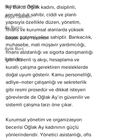
Astroloji ve Sağlık
Ay Burcu Oğlak kadını, disiplinli, 
sorumluluk sahibi, ciddi ve planlı 
Rüya Tabirleri
yapısıyla özellikle düzen, yönetim, 
Ay Burcu
finans ve kurumsal alanlarda yüksek 
başarı potansiyeline sahiptir. Bankacılık, 
Günlük Burç Yorumları
muhasebe, mali müşavir yardımcılığı, 
Aylık Burç
finans asistanlığı ve sigorta danışmanlığı 
Remil İlmi
gibi düzenli iş akışı, hesaplama ve 
kurallı çalışma gerektiren mesleklerde 
doğal uyum gösterir. Kamu personelliği, 
adliye–noter çalışanlığı ve sekreterlik 
gibi resmi prosedür ve dikkat isteyen 
görevlerde de Oğlak Ay’ın güvenilir ve 
sistemli çalışma tarzı öne çıkar.
Kurumsal yönetim ve organizasyon 
becerisi Oğlak Ay kadınının güçlü 
yönlerindendir. Yönetici asistanlığı, ofis 