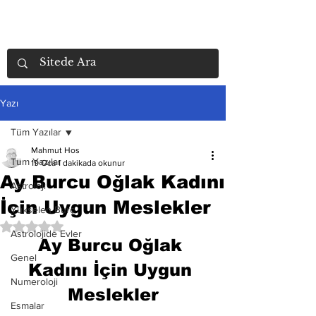
Yazı
Tüm Yazılar
Mahmut Hos
Tüm Yazılar
19 Oca
1 dakikada okunur
Ay Burcu Oğlak Kadını
Astroloji
İçin Uygun Meslekler
Yükselen Burç
5 üzerinden NaN yıldız
Astrolojide Evler
Ay Burcu Oğlak 
Genel
Kadını İçin Uygun 
Numeroloji
Meslekler
Esmalar