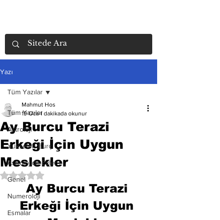
Yazı
Tüm Yazılar
Mahmut Hos
Tüm Yazılar
19 Oca
1 dakikada okunur
Ay Burcu Terazi
Astroloji
Erkeği İçin Uygun
Yükselen Burç
Meslekler
Astrolojide Evler
5 üzerinden NaN yıldız
Genel
Ay Burcu Terazi 
Numeroloji
Erkeği İçin Uygun 
Esmalar