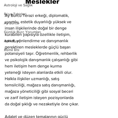
Meslekler
Astroloji ve Sağlık
Rüya Tabirleri
Ay Burcu Terazi erkeği, diplomatik, 
uyumlu, estetik duyarlılığı yüksek ve 
Ay Burcu
insan ilişkilerinde doğal bir denge 
Günlük Burç Yorumları
kurabilen yapısıyla özellikle iletişim, 
sanat, yönlendirme ve danışmanlık 
Aylık Burç
gerektiren mesleklerde güçlü başarı 
Remil İlmi
potansiyeli taşır. Öğretmenlik, rehberlik 
ve psikolojik danışmanlık çalışanlığı gibi 
hem iletişim hem denge kurma 
yeteneği isteyen alanlarda etkili olur. 
Halkla ilişkiler uzmanlığı, satış 
temsilciliği, mağaza satış danışmanlığı, 
mağaza yöneticiliği gibi sosyal beceri 
ve zarif iletişim isteyen pozisyonlarda 
da doğal şıklığı ve nezaketiyle öne çıkar.
Adalet ve düzen temalarının güçlü 