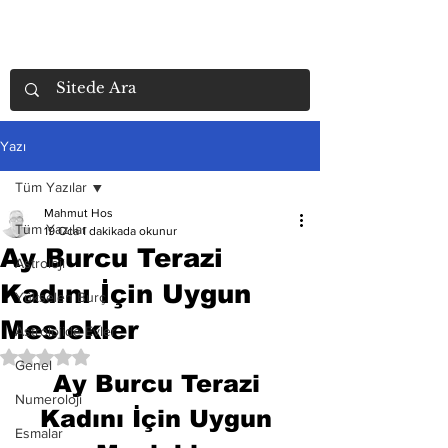
Yazı
Tüm Yazılar
Mahmut Hos
Tüm Yazılar
19 Oca
1 dakikada okunur
Ay Burcu Terazi
Astroloji
Kadını İçin Uygun
Yükselen Burç
Meslekler
Astrolojide Evler
5 üzerinden NaN yıldız
Genel
Ay Burcu Terazi 
Numeroloji
Kadını İçin Uygun 
Esmalar