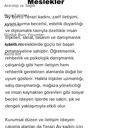
Meslekler
Astroloji ve Sağlık
Rüya Tabirleri
Ay Burcu Terazi kadını, zarif iletişimi, 
uyum kurma becerisi, estetik duyarlılığı 
Ay Burcu
ve diplomatik tavrıyla özellikle insan 
Günlük Burç Yorumları
ilişkileri, sanat, tasarım ve danışmanlık 
odaklı mesleklerde güçlü bir başarı 
Aylık Burç
potansiyeline sahiptir. Öğretmenlik, 
Remil İlmi
rehberlik ve psikolojik danışmanlık 
çalışanlığı gibi hem iletişim hem 
rehberlik gerektiren alanlarda doğal bir 
uyum gösterir. Halkla ilişkiler uzmanlığı, 
satış danışmanlığı, mağaza yöneticiliği 
ve insan kaynakları görevleri gibi sosyal 
beceri isteyen işlerde ise sakin, şık ve 
dengeli yaklaşımıyla etkili olur.
Kurumsal düzen ve iletişim isteyen 
çalışma alanları da Terazi Ay kadını için 