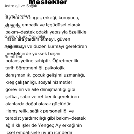
Meslekler
Astroloji ve Sağlık
Rüya Tabirleri
Ay Burcu Yengeç erkeği, koruyucu, 
duyarlı, empatik ve içgüdüsel olarak 
Ay Burcu
bakım–destek odaklı yapısıyla özellikle 
Günlük Burç Yorumları
insanlara yardım etmeyi, güven 
sağlamayı ve düzen kurmayı gerektiren 
Aylık Burç
mesleklerde yüksek başarı 
Remil İlmi
potansiyeline sahiptir. Öğretmenlik, 
tarih öğretmenliği, psikolojik 
danışmanlık, çocuk gelişimi uzmanlığı, 
kreş çalışanlığı, sosyal hizmetler 
görevleri ve aile danışmanlığı gibi 
şefkat, sabır ve rehberlik gerektiren 
alanlarda doğal olarak güçlüdür. 
Hemşirelik, sağlık personelliği ve 
terapist yardımcılığı gibi bakım–destek 
ağırlıklı işler de Yengeç Ay erkeğinin 
içsel empatisiyle uyum içindedir.