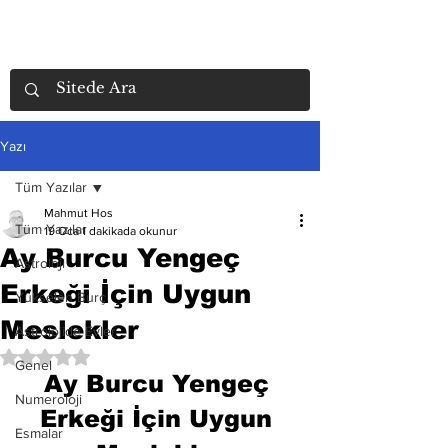
Yazı
Tüm Yazılar
Mahmut Hos
Tüm Yazılar
19 Oca
1 dakikada okunur
Ay Burcu Yengeç
Astroloji
Erkeği İçin Uygun
Yükselen Burç
Meslekler
Astrolojide Evler
5 üzerinden NaN yıldız
Genel
Ay Burcu Yengeç 
Numeroloji
Erkeği İçin Uygun 
Esmalar