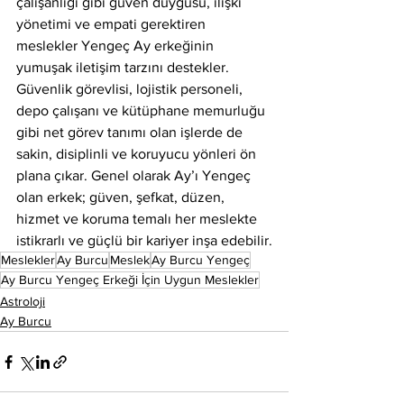
çalışanlığı gibi güven duygusu, ilişki 
yönetimi ve empati gerektiren 
meslekler Yengeç Ay erkeğinin 
yumuşak iletişim tarzını destekler. 
Güvenlik görevlisi, lojistik personeli, 
depo çalışanı ve kütüphane memurluğu 
gibi net görev tanımı olan işlerde de 
sakin, disiplinli ve koruyucu yönleri ön 
plana çıkar. Genel olarak Ay’ı Yengeç 
olan erkek; güven, şefkat, düzen, 
hizmet ve koruma temalı her meslekte 
istikrarlı ve güçlü bir kariyer inşa edebilir.
Meslekler
Ay Burcu
Meslek
Ay Burcu Yengeç
Ay Burcu Yengeç Erkeği İçin Uygun Meslekler
Astroloji
Ay Burcu