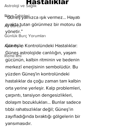
Hastalıklar
Astroloji ve Sağlık
Rüya Tabirleri
“Güneş yalnızca ışık vermez… Hayatı 
ayakta tutan görünmez bir motoru da 
Ay Burcu
yönetir.”
Günlük Burç Yorumları
Güneş’in Kontrolündeki Hastalıklar: 
Aylık Burç
Güneş astrolojide canlılığın, yaşam 
Remil İlmi
gücünün, kalbin ritminin ve bedenin 
merkezî enerjisinin sembolüdür. Bu 
yüzden Güneş'in kontrolündeki 
hastalıklar da çoğu zaman tam kalbin 
orta yerine yerleşir. Kalp problemleri, 
çarpıntı, tansiyon dengesizlikleri, 
dolaşım bozuklukları… Bunlar sadece 
tıbbi rahatsızlıklar değil; Güneş’in 
zayıfladığında bıraktığı gölgelerin bir 
yansımasıdır.