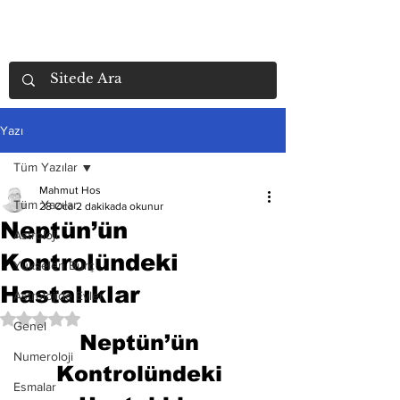
Yazı
Tüm Yazılar
Mahmut Hos
Tüm Yazılar
28 Oca
2 dakikada okunur
Neptün’ün
Astroloji
Kontrolündeki
Yükselen Burç
Hastalıklar
Astrolojide Evler
5 üzerinden NaN yıldız
Genel
Neptün’ün 
Numeroloji
Kontrolündeki 
Esmalar