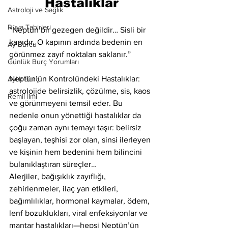
Hastalıklar
Astroloji ve Sağlık
Rüya Tabirleri
“Neptün bir gezegen değildir… Sisli bir 
kapıdır. O kapının ardında bedenin en 
Ay Burcu
görünmez zayıf noktaları saklanır.”
Günlük Burç Yorumları
Neptün’ün Kontrolündeki Hastalıklar: 
Aylık Burç
astrolojide belirsizlik, çözülme, sis, kaos 
Remil İlmi
ve görünmeyeni temsil eder. Bu 
nedenle onun yönettiği hastalıklar da 
çoğu zaman aynı temayı taşır: belirsiz 
başlayan, teşhisi zor olan, sinsi ilerleyen 
ve kişinin hem bedenini hem bilincini 
bulanıklaştıran süreçler…
Alerjiler, bağışıklık zayıflığı, 
zehirlenmeler, ilaç yan etkileri, 
bağımlılıklar, hormonal kaymalar, ödem, 
lenf bozuklukları, viral enfeksiyonlar ve 
mantar hastalıkları—hepsi Neptün’ün 