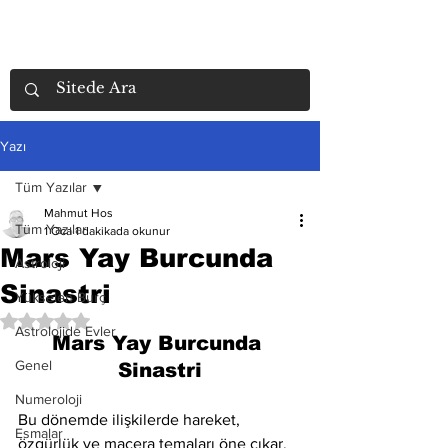
Yazı
Tüm Yazılar
Mahmut Hos
Tüm Yazılar
1 Oca
1 dakikada okunur
Mars Yay Burcunda
Astroloji
Sinastri
Yükselen Burç
5 üzerinden NaN yıldız
Astrolojide Evler
Mars Yay Burcunda 
Genel
Sinastri
Numeroloji
Bu dönemde ilişkilerde hareket, 
Esmalar
özgürlük ve macera temaları öne çıkar. 