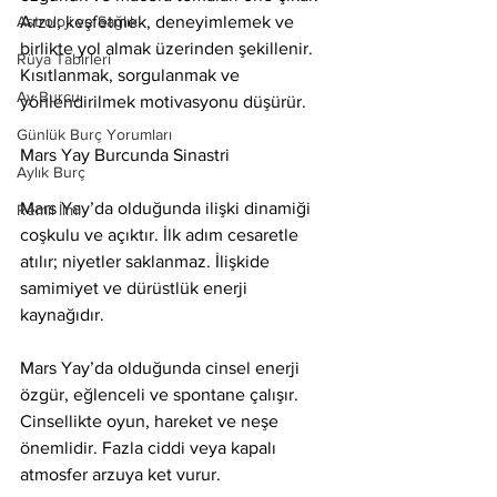
Astroloji ve Sağlık
Arzu; keşfetmek, deneyimlemek ve 
birlikte yol almak üzerinden şekillenir. 
Rüya Tabirleri
Kısıtlanmak, sorgulanmak ve 
Ay Burcu
yönlendirilmek motivasyonu düşürür.
Günlük Burç Yorumları
Mars Yay Burcunda Sinastri
Aylık Burç
Mars Yay’da olduğunda ilişki dinamiği 
Remil İlmi
coşkulu ve açıktır. İlk adım cesaretle 
atılır; niyetler saklanmaz. İlişkide 
samimiyet ve dürüstlük enerji 
kaynağıdır.
Mars Yay’da olduğunda cinsel enerji 
özgür, eğlenceli ve spontane çalışır. 
Cinsellikte oyun, hareket ve neşe 
önemlidir. Fazla ciddi veya kapalı 
atmosfer arzuya ket vurur.