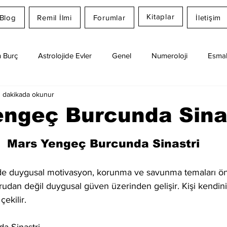
Kitaplar
Blog
Remil İlmi
Forumlar
İletişim
 Burç
Astrolojide Evler
Genel
Numeroloji
Esmal
1 dakikada okunur
Günlük Burç Yorumları
Aylık Burç
Remil İlmi
engeç Burcunda Sina
dız
Mars Yengeç Burcunda Sinastri
de duygusal motivasyon, korunma ve savunma temaları öne
rudan değil duygusal güven üzerinden gelişir. Kişi kendin
ekilir.