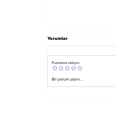
Yorumlar
Puanlama ekleyin
Ay Yay Burcunda
Bir yorum yazın...
Akreplere Etkileri