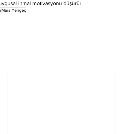
duygusal ihmal motivasyonu düşürür.
u
Mars Yengeç