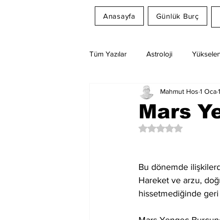
Anasayfa
Günlük Burç
Tüm Yazılar
Astroloji
Yükselen
Mahmut Hos
1 Oca
Rüya Tabirleri
Ay Burcu
Mars Y
5 üzerinden NaN yıl
Bu dönemde ilişkiler
Hareket ve arzu, doğ
hissetmediğinde geri ç