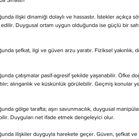
a Sinastri
nda ilişki dinamiği dolaylı ve hassastır. İstekler açıkça 
 edilir. Duygusal ortam uygun olduğunda ise güçlü bir sa
nda şefkat, ilgi ve güven arzu yaratır. Fiziksel yakınlık, 
.
nda çatışmalar pasif-agresif şekilde yaşanabilir. Öfke d
tılır; alınganlık ve küskünlük görülebilir. Geçmiş konular y
unda gölge tarafta; aşırı savunmacılık, duygusal manipül
abilir. Duyguları net ifade etmek dengeleyici olur.
unda ilişkiler duyguyla harekete geçer. Güven, şefkat ve