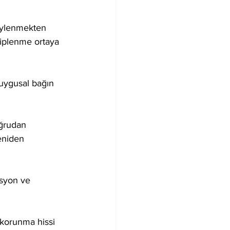
söylenmekten 
hiplenme ortaya 
duygusal bağın 
oğrudan 
eniden 
asyon ve 
 korunma hissi 