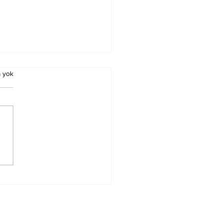
 yok
ürn Koç Birinci
ecedeyken
nacak Esmalar