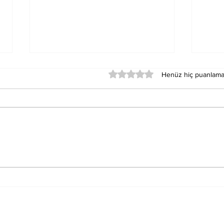
5 üzerinden 0 yıldız
Henüz hiç puanlama
Merkür Balık Burcunun
Sat
Der
Sağlık Üzerindeki
Oku
Etkileri