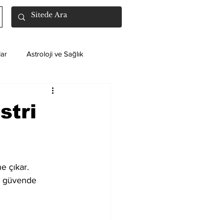
ar
Astroloji ve Sağlık
stri
 çıkar. 
i güvende 