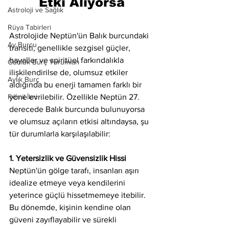
Etki Alıyorsa
Astroloji ve Sağlık
Rüya Tabirleri
Astrolojide Neptün'ün Balık burcundaki 
Ay Burcu
transiti, genellikle sezgisel güçler, 
hayaller ve spiritüel farkındalıkla 
Günlük Burç Yorumları
ilişkilendirilse de, olumsuz etkiler 
Aylık Burç
aldığında bu enerji tamamen farklı bir 
Remil İlmi
yöne evrilebilir. Özellikle Neptün 27. 
derecede Balık burcunda bulunuyorsa 
ve olumsuz açıların etkisi altındaysa, şu 
tür durumlarla karşılaşılabilir:
1. Yetersizlik ve Güvensizlik Hissi
Neptün'ün gölge tarafı, insanları aşırı 
idealize etmeye veya kendilerini 
yeterince güçlü hissetmemeye itebilir. 
Bu dönemde, kişinin kendine olan 
güveni zayıflayabilir ve sürekli 