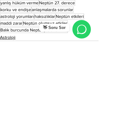
yanlış hüküm verme
Neptün 27. derece
korku ve endişe
anlaşmalarda sorunlar
astroloji yorumları
haksızlıklar
Neptün etkileri
maddi zarar
Neptün olumsuz etkiler
👋 Soru Sor
Balık burcunda Neptün
dolandırılma
Astroloji
Hepsini Gör
Son Yazılar