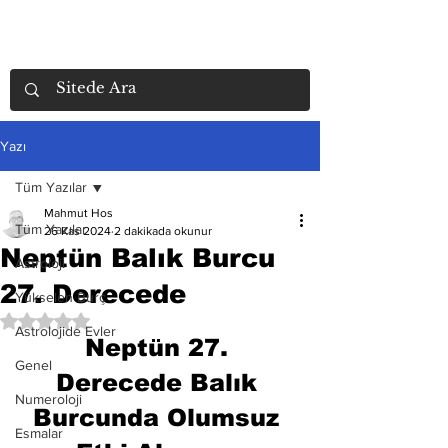
Yazı
Tüm Yazılar
Mahmut Hos
Tüm Yazılar
26 Kas 2024
2 dakikada okunur
Neptün Balık Burcu
Astroloji
27. Derecede
Yükselen Burç
5 üzerinden NaN yıldız
Astrolojide Evler
Neptün 27. 
Genel
Derecede Balık 
Numeroloji
Burcunda Olumsuz 
Esmalar