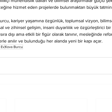
enilikçi mühendislik dalları ve bilimsel araştırmalar güçlü şe
eceğine hizmet eden projelerde bulunmaktan büyük tatmin
cu, kariyer yaşamına özgünlük, toplumsal vizyon, bilims
al ve zihinsel gelişim, insani duyarlılık ve özgürleştirici bir l
sıra dışı ama etkili bir figür olarak tanınır, mesleğinde ref
erle anılır ve bulunduğu her alanda yeni bir kapı açar.
 Ev
Kova Burcu