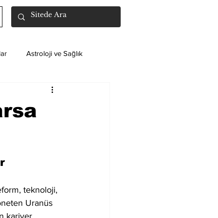
ar
Astroloji ve Sağlık
arsa
r
form, teknoloji, 
 yöneten Uranüs 
 kariyer 