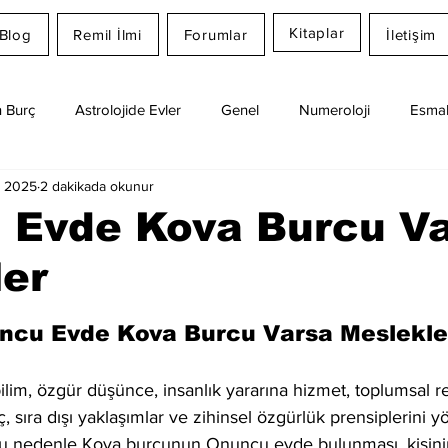
Kitaplar
Blog
Remil İlmi
Forumlar
İletişim
 Burç
Astrolojide Evler
Genel
Numeroloji
Esmal
a 2025
2 dakikada okunur
Günlük Burç Yorumları
Aylık Burç
Remil İlmi
 Evde Kova Burcu V
ler
dız
ncu Evde Kova Burcu Varsa Meslekle
ilim, özgür düşünce, insanlık yararına hizmet, toplumsal re
inç, sıra dışı yaklaşımlar ve zihinsel özgürlük prensiplerini
. Bu nedenle Kova burcunun Onuncu evde bulunması, kişinin