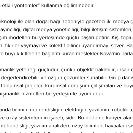
a etkili yöntemler” kullanma eğilimindedir.
eknoloji ile olan doğal bağı nedeniyle gazetecilik, medya ça
ıncılığı, dijital medya yöneticiliği, bilgi iletişim sistemler
tişim modelleri bu yerleşimde güçlü başarı getirir. Kişi toplu
ni fikirler yaymayı ve kolektif bilinci uyandırmayı sever. Bas
 büyük kitlelerle bağlantı kuran meslekler Kova’nın parla
nlık yeteneği güçlüdür; çünkü objektif bakabilir, insan da
değerlendirebilir ve özgün çözümler sunabilir. Grup danış
, toplumsal projeler, kurumsal dönüşüm çalışmaları ve büyük
anışmanlık hizmetleri bu yerleşimle uyumludur.
a bilimin, mühendisliğin, elektriğin, yazılımın, robotik tek
e uzay sistemlerinin işaretçisidir. Bu nedenle kariyer alan
mühendisliği, yazılım analizleri, uzay bilimleri, havaalanı si