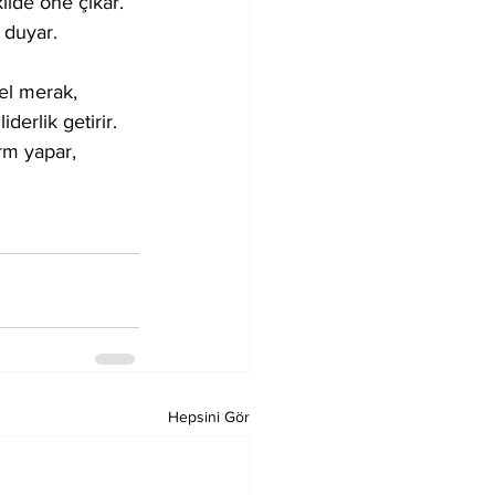
kilde öne çıkar. 
 duyar.
el merak, 
iderlik getirir. 
orm yapar, 
Hepsini Gör