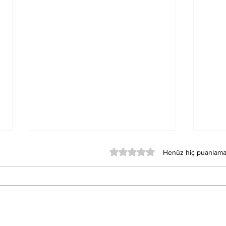
5 üzerinden 0 yıldız
Henüz hiç puanlama