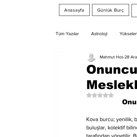
Anasayfa
Günlük Burç
Tüm Yazılar
Astroloji
Yükselen
Mahmut Hos
28 Ar
Rüya Tabirleri
Ay Burcu
Onuncu
Meslek
5 üzerinden NaN yıl
Onu
Kova burcu; yenilik, b
buluşlar, kolektif bil
tarafından yönetilir