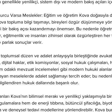
 genellikle yenilikçi, sistem dışı ve modern bakış açıları içe
rcu Varsa Meslekler: Eğitim ve öğretim Kova doğasıyla 
Kova topluma bilgi taşımayı, bireyleri özgür düşünmeye yö
i bir bakış açısı kazandırmayı önemser. Bu nedenle öğretm
 eğitmenlik ve insanları zihinsel olarak özgürleştiren her 
parlak sonuçlar verir.
toplumsal düzen ve adalet anlayışıyla birleştiğinde avukat
 dijital haklar, etik komisyonlar, sosyal hukuk çalışmaları,
m odaklı mevzuat incelemeleri gibi modern hukuki alanlar 
yan meselelerde adalet sağlamayı tercih eder; bu nedenle
gilendiren hukuk dallarında başarılı olur.
lanları Kova’nın bilimsel merakı ve yenilikçi yaklaşımıyla bir
lamalara hem de enerji tıbbına, bütüncül şifacılığa, biyot
ra ve deneysel tedavi modellerine yönlendirebilir. Kova bur