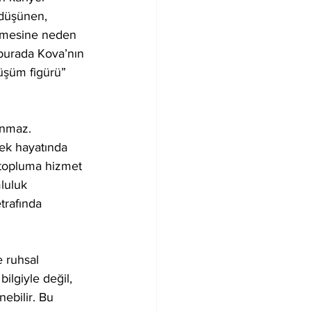
 düşünen, 
irmesine neden 
 burada Kova’nın 
nüşüm figürü” 
anmaz. 
lek hayatında 
ı topluma hizmet 
luluk 
trafında 
e ruhsal 
ilgiyle değil, 
nebilir. Bu 