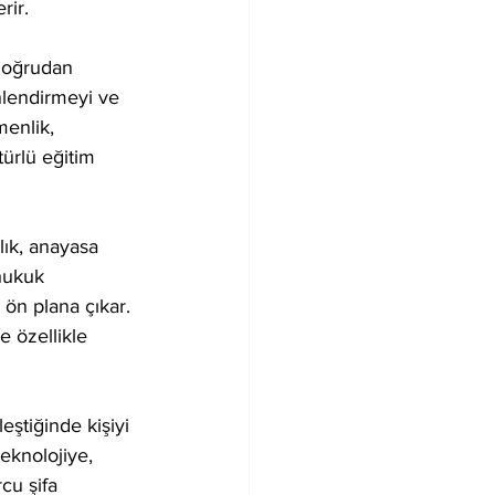
rir.
doğrudan 
nlendirmeyi ve 
enlik, 
türlü eğitim 
lık, anayasa 
 hukuk 
ön plana çıkar. 
 özellikle 
leştiğinde kişiyi 
eknolojiye, 
cu şifa 