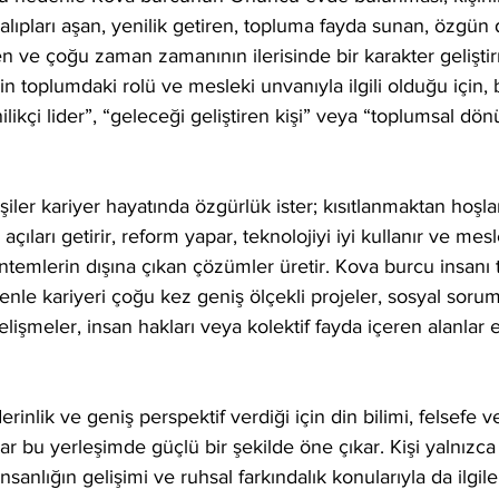
lıpları aşan, yenilik getiren, topluma fayda sunan, özgün
n ve çoğu zaman zamanının ilerisinde bir karakter gelişt
in toplumdaki rolü ve mesleki unvanıyla ilgili olduğu için,
likçi lider”, “geleceği geliştiren kişi” veya “toplumsal dö
şiler kariyer hayatında özgürlük ister; kısıtlanmaktan hoşl
açıları getirir, reform yapar, teknolojiyi iyi kullanır ve mes
yöntemlerin dışına çıkan çözümler üretir. Kova burcu insan
nle kariyeri çoğu kez geniş ölçekli projeler, sosyal sorum
gelişmeler, insan hakları veya kolektif fayda içeren alanlar e
rinlik ve geniş perspektif verdiği için din bilimi, felsefe v
ar bu yerleşimde güçlü bir şekilde öne çıkar. Kişi yalnızca b
nsanlığın gelişimi ve ruhsal farkındalık konularıyla da ilgile