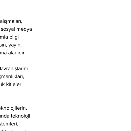
lışmaları, 
i, sosyal medya 
mla bilgi 
ın, yayın, 
ma alanıdır.
vranışlarını 
manlıkları, 
 kitleleri 
nolojilerin, 
ında teknoloji 
stemleri, 