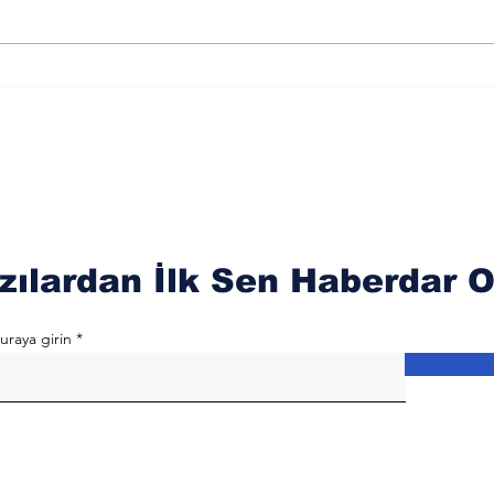
Merkür Balık Burcunun
Sat
Der
Sağlık Üzerindeki
Oku
Etkileri
zılardan İlk Sen Haberdar O
uraya girin