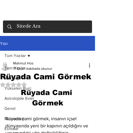
Yazı
Tüm Yazılar
Mahmut Hos
Tüm Yazılar
17 Oca
1 dakikada okunur
Rüyada Cami Görmek
Astroloji
5 üzerinden NaN yıldız
Yükselen Burç
Rüyada Cami 
Astrolojide Evler
Görmek
Genel
Numeroloji
Rüyada cami görmek, insanın içsel 
dünyasında yeni bir kapının açıldığını ve 
Esmalar
yaşamındaki yön değişikliğinin 