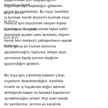
Astroloji ve Sağlık
olgunlaşmaya başladığını gösteren 
güçlü bir semboldür. Bu rüya, özellikle 
Rüya Tabirleri
iş kurmak, kendi düzenini kurmak veya 
Ay Burcu
mevcut işini büyütmek isteyen kişiler 
için hayırlı bir işaret olarak kabul edilir. 
Günlük Burç Yorumları
Astrolojik açıdan cami sembolü, kişinin 
Aylık Burç
kendi ben merkezli yaklaşımlarını aşarak 
Remil İlmi
daha geniş bir hizmet bilincine 
geçebileceğini; topluma, aileye veya 
çevresine fayda sunma isteğinin 
güçlendiğini gösterir.
Bu rüya aynı zamanda kalpten çıkan 
niyetlerin desteklendiğini, özellikle 
ticaret ve iş hayatında doğru adımlar 
atıldığında başarı ve bereket kapılarının 
açılabileceğini anlatır. Kişi içsel olarak 
bir yenilenme, arınma ve kararlılık 