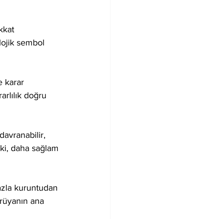
kkat 
lojik sembol 
e karar 
arlılık doğru 
 davranabilir, 
şki, daha sağlam 
Fazla kuruntudan 
rüyanın ana 