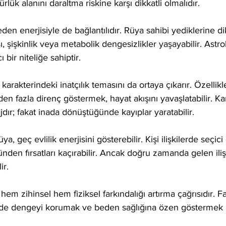
rlük alanını daraltma riskine karşı dikkatli olmalıdır. 
en enerjisiyle de bağlantılıdır. Rüya sahibi yediklerine di
ı, şişkinlik veya metabolik dengesizlikler yaşayabilir. Astro
 bir niteliğe sahiptir.
 karakterindeki inatçılık temasını da ortaya çıkarır. Özellikl
n fazla direnç göstermek, hayat akışını yavaşlatabilir. Kar
jdır; fakat inada dönüştüğünde kayıplar yaratabilir.
ya, geç evlilik enerjisini gösterebilir. Kişi ilişkilerde seçici
den fırsatları kaçırabilir. Ancak doğru zamanda gelen ili
ir.
hem zihinsel hem fiziksel farkındalığı artırma çağrısıdır. 
erde dengeyi korumak ve beden sağlığına özen göstermek 