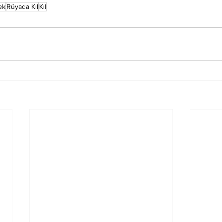
ek
Rüyada Kıl
Kıl