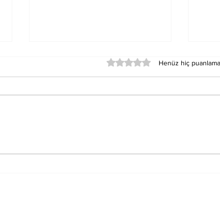
5 üzerinden 0 yıldız
Henüz hiç puanlama
Rüy
Rüyada Telefon
Görmenin Astrolojisi