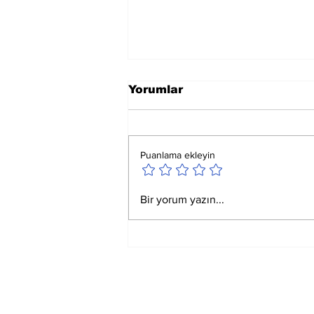
Yorumlar
Puanlama ekleyin
Rüyada Aslan Görmenin
Bir yorum yazın...
Astrolojisi