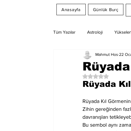
Anasayfa
Günlük Burç
Tüm Yazılar
Astroloji
Yükselen
Mahmut Hos
22 Oc
Rüya Tabirleri
Ay Burcu
Rüyada 
5 üzerinden NaN yıl
Rüyada Kıl
Rüyada Kıl Görmenin A
Zihin gereğinden fazla
davranışları tetikleyeb
Bu sembol aynı zamand