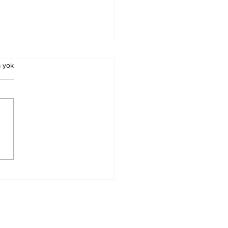
 yok
ada Cami Görmek