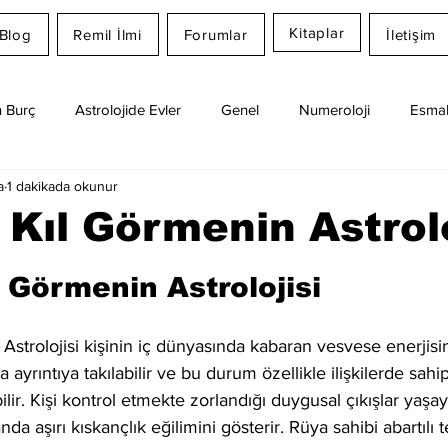
Kitaplar
Blog
Remil İlmi
Forumlar
İletişim
 Burç
Astrolojide Evler
Genel
Numeroloji
Esmal
a
1 dakikada okunur
Günlük Burç Yorumları
Aylık Burç
Remil İlmi
Kıl Görmenin Astrolo
dız
 Görmenin Astrolojisi
strolojisi kişinin iç dünyasında kabaran vesvese enerjisin
 ayrıntıya takılabilir ve bu durum özellikle ilişkilerde sahip
ilir. Kişi kontrol etmekte zorlandığı duygusal çıkışlar yaşaya
a aşırı kıskançlık eğilimini gösterir. Rüya sahibi abartılı 