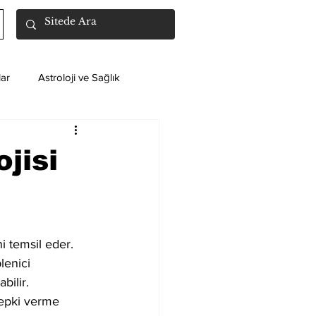
ar
Astroloji ve Sağlık
jisi
i temsil eder. 
lenici 
bilir.
tepki verme 