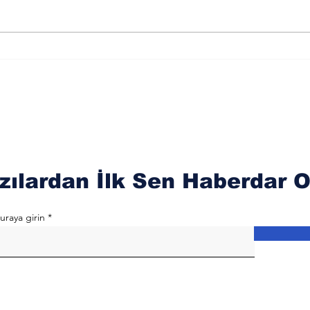
Merkür Balık Burcunun
Sat
Der
Sağlık Üzerindeki
Oku
Etkileri
zılardan İlk Sen Haberdar O
uraya girin