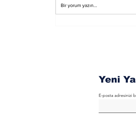
Ay Yay Burcunda
Bir yorum yazın...
Akreplere Etkileri
Yeni Ya
E-posta adresinizi b