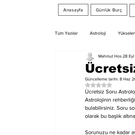
Anasayfa
Günlük Burç
Tüm Yazılar
Astroloji
Yükselen
Mahmut Hos
28 Eyl
Rüya Tabirleri
Ay Burcu
Ücretsi
Güncelleme tarihi:
8 Haz 
5 üzerinden NaN yıl
Ücretsiz Soru Astroloj
Astrolojinin rehberliğ
bulabilirsiniz. Soru 
olarak bu başlık altın
Sorunuzu ne kadar ayr