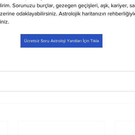
ilirim. Sorunuzu burçlar, gezegen geçişleri, aşk, kariyer, sa
zerine odaklayabilirsiniz. Astrolojik haritanızın rehberliğiy
iniz.
Ücretsiz Soru Astroloji Yanıtları İçin Tıkla