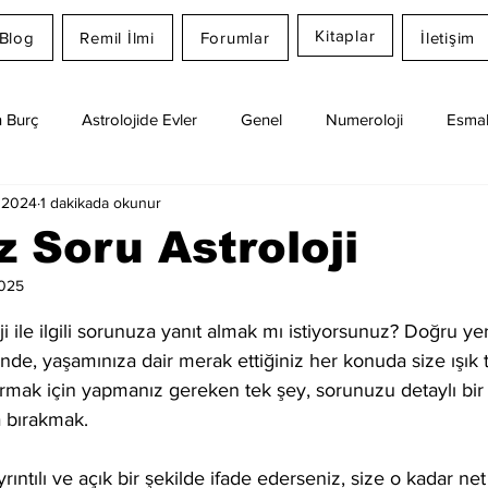
Kitaplar
Blog
Remil İlmi
Forumlar
İletişim
 Burç
Astrolojide Evler
Genel
Numeroloji
Esmal
 2024
1 dakikada okunur
Günlük Burç Yorumları
Aylık Burç
Remil İlmi
z Soru Astroloji
2025
dız
i 
ile ilgili sorunuza yanıt almak mı istiyorsunuz? Doğru yer
inde, yaşamınıza dair merak ettiğiniz her konuda size ışık t
sormak için yapmanız gereken tek şey, sorunuzu detaylı bir
a bırakmak.
ıntılı ve açık bir şekilde ifade ederseniz, size o kadar net