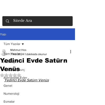
Yazı
Tüm Yazılar
Mahmut Hos
Tüm Yazılar
7 Nis 2024
1 dakikada okunur
Yedinci Evde Satürn
Astroloji
Venüs
Yükselen Burç
5 üzerinden NaN yıldız
Astrolojide Evler
Yedinci Evde Satürn Venüs
Genel
Numeroloji
Esmalar