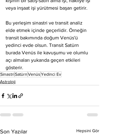
kişinin bir satış-satın alma işi, nakliye işi 
veya inşaat işi yürütmesi başarı getirir.
Bu yerleşim sinastri ve transit analiz 
elde etmek içinde geçerlidir. Örneğin 
transit bakımında doğum Venüs'ü 
yedinci evde olsun. Transit Satürn 
burada Venüs ile kavuşumu ve olumlu 
açı almaları yukarıda geçen etkileri 
gösterir. 
Sinastri
Satürn
Venüs
Yedinci Ev
Astroloji
Hepsini Gör
Son Yazılar