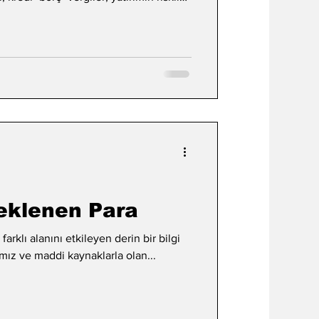
nıklılık, dönüşüm ve yeniden doğuş
 içsel yüzleşme, tabu konular ve saklı
iyet, güç–kontrol–bağımlılık
 tutunma, kıskançlık ve sahiplenme,
Beklenen Para
farklı alanını etkileyen derin bir bilgi
ımız ve maddi kaynaklarla olan...