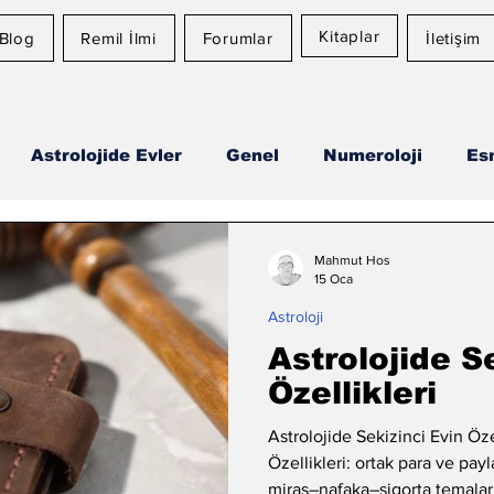
Kitaplar
Blog
Remil İlmi
Forumlar
İletişim
Astrolojide Evler
Genel
Numeroloji
Es
Ay Burcu
Günlük Burç Yorumları
Aylık Burç
Mahmut Hos
15 Oca
Astroloji
Astrolojide S
Özellikleri
Astrolojide Sekizinci Evin Öze
Özellikleri: ortak para ve payl
miras–nafaka–sigorta temaları,