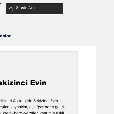
malar
Remil İlmi
ekizinci Evin
llikleri Astrolojide Sekizinci Evin
aşılan kaynaklar, eşin/partnerin geliri,
 kredi–borç–vergiler, yatırımın riskli