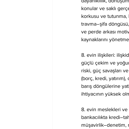
dayanıklılık, dönüşüm
konular ve saklı gerç
korkusu ve tutunma, k
travma–şifa döngüsü, te
ve perde arkası motiv
kaynaklarını yönetme
8. evin ilişkileri: ili
güçlü çekim ve yoğun 
riski, güç savaşları v
(borç, kredi, yatırım)
barış döngülerine yat
ihtiyacının yüksek ol
8. evin meslekleri ve a
bankacılıkta kredi–ta
müşavirlik–denetim, m