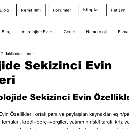
Kitaplar
Blog
Remil İlmi
Forumlar
İletişim
 Burç
Astrolojide Evler
Genel
Numeroloji
Esmal
a
2 dakikada okunur
Günlük Burç Yorumları
Aylık Burç
Remil İlmi
jide Sekizinci Evin
eri
dız
olojide Sekizinci Evin Özellikl
Evin Özellikleri: ortak para ve paylaşılan kaynaklar, eşin/par
emaları, kredi–borç–vergiler, yatırımın riskli tarafı, kriz y