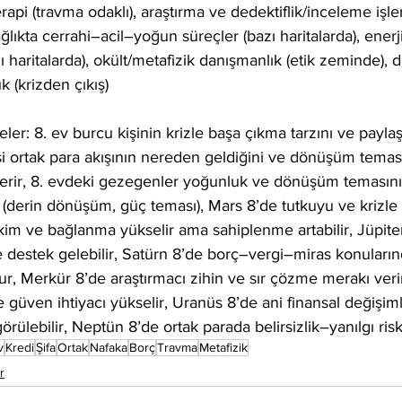
rapi (travma odaklı), araştırma ve dedektiflik/inceleme işleri
sağlıkta cerrahi–acil–yoğun süreçler (bazı haritalarda), en
zı haritalarda), okült/metafizik danışmanlık (etik zeminde),
k (krizden çıkış)
er: 8. ev burcu kişinin krizle başa çıkma tarzını ve paylaş
cisi ortak para akışının nereden geldiğini ve dönüşüm temas
sterir, 8. evdeki gezegenler yoğunluk ve dönüşüm temasını a
r (derin dönüşüm, güç teması), Mars 8’de tutkuyu ve krizl
ekim ve bağlanma yükselir ama sahiplenme artabilir, Jüpiter
e destek gelebilir, Satürn 8’de borç–vergi–miras konuların
rur, Merkür 8’de araştırmacı zihin ve sır çözme merakı veri
güven ihtiyacı yükselir, Uranüs 8’de ani finansal değişiml
rülebilir, Neptün 8’de ortak parada belirsizlik–yanılgı riski
v
Kredi
Şifa
Ortak
Nafaka
Borç
Travma
Metafizik
r