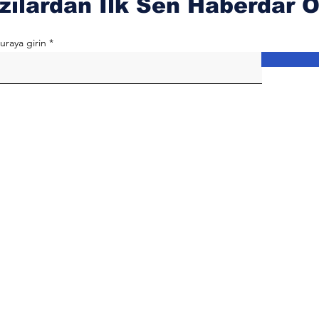
zılardan İlk Sen Haberdar O
uraya girin