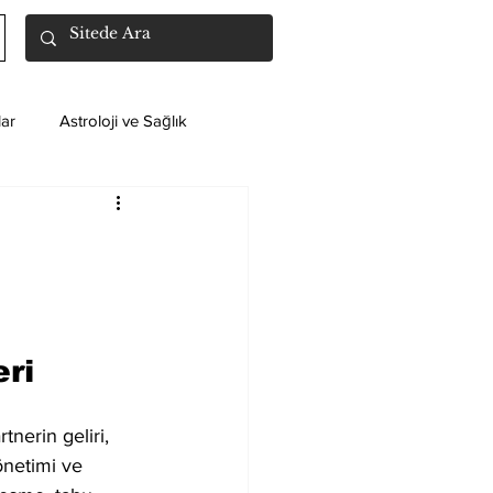
ar
Astroloji ve Sağlık
eri
tnerin geliri, 
önetimi ve 