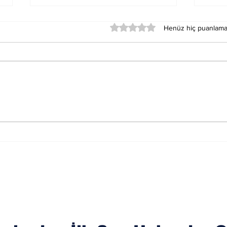
5 üzerinden 0 yıldız
Henüz hiç puanlama
Merkür Balık Burcunun
Sat
Der
Sağlık Üzerindeki
Oku
Etkileri