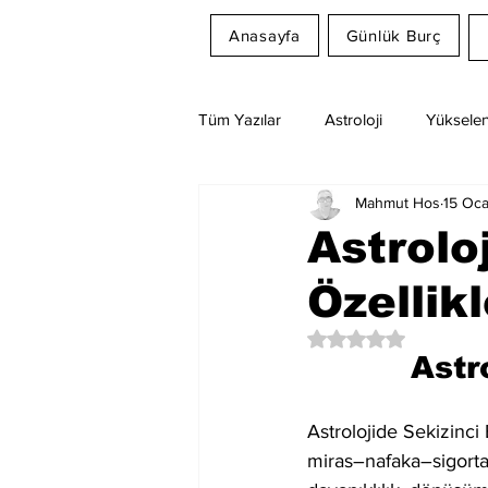
Anasayfa
Günlük Burç
Tüm Yazılar
Astroloji
Yükselen
Mahmut Hos
15 Oc
Rüya Tabirleri
Ay Burcu
Astrolo
Özellikl
5 üzerinden NaN yıl
Astr
Astrolojide Sekizinci 
miras–nafaka–sigorta t