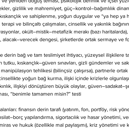
 ve yeniden doğuş teması, psikolojik derinlik ve içsel yüz
ekler, gizlilik ve mahremiyet, güç–kontrol–bağımlılık dinami
ıskançlık ve sahiplenme, yoğun duygular ve “ya hep ya hiç
rapi ve bilinçaltı çalışmaları, cinsellik ve yakınlık bağının d
asyonlar, okült–mistik–metafizik merakı (bazı haritalarda), 
, alacak–verecek dengesi, şirketlerde ortak sermaye ve fo
şkide derin bağ ve tam teslimiyet ihtiyacı, yüzeysel ilişkiler
tutku, kıskançlık–güven sınavları, gizli gündemler ve sa
e manipülasyon tehlikesi (bilinçsiz çalışırsa), partnerle orta
, cinsellikte yoğun bağ kurma, ilişki içinde krizlerle olgunl
kınlık, ilişkiyi dönüştüren büyük olaylar, güven–sadakat–şef
ması, “benimle tamamen misin?” testi
lanları: finansın derin tarafı (yatırım, fon, portföy, risk yöne
hsilat–borç yapılandırma, sigortacılık ve hasar yönetimi, ve
iras ve hukuk (özellikle mal paylaşımı), kriz yönetimi ve k