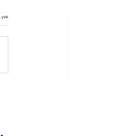
 yok
ürn Koç Birinci
ecedeyken
nacak Esmalar