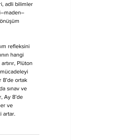
, adli bilimler 
erji–maden–
 dönüşüm 
ım refleksini 
ının hangi 
rtırır, Plüton 
e mücadeleyi 
 8’de ortak 
da sınav ve 
r, Ay 8’de 
er ve 
 artar.