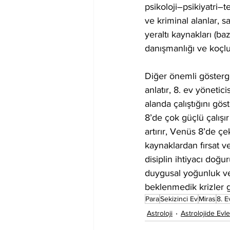
psikoloji–psikiyatri–te
ve kriminal alanlar, 
yeraltı kaynakları (ba
danışmanlığı ve koçlu
Diğer önemli göstergel
anlatır, 8. ev yöneti
alanda çalıştığını gö
8’de çok güçlü çalışı
artırır, Venüs 8’de ç
kaynaklardan fırsat v
disiplin ihtiyacı doğu
duygusal yoğunluk ve 
beklenmedik krizler gö
Para
Sekizinci Ev
Miras
8. E
Astroloji
Astrolojide Evle