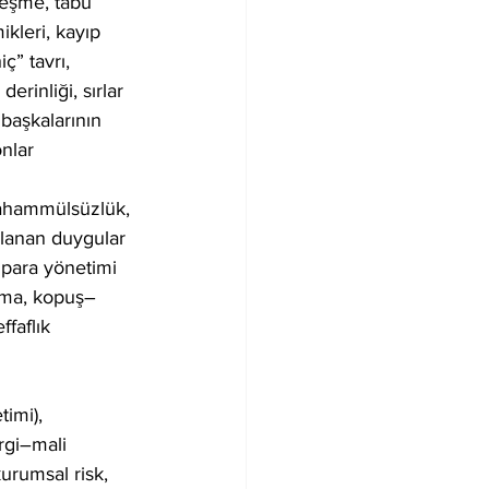
leşme, tabu 
kleri, kayıp 
” tavrı, 
erinliği, sırlar 
başkalarının 
nlar
e tahammülsüzlük, 
klanan duygular 
k para yönetimi 
aşma, kopuş–
faflık 
timi), 
rgi–mali 
urumsal risk, 