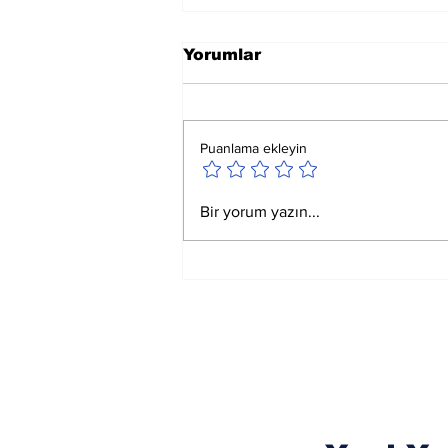
Yorumlar
Puanlama ekleyin
Ay Yay Burcunda
Bir yorum yazın...
Akreplere Etkileri