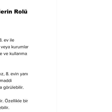
erin Rolü
. ev ile 
an veya kurumlar 
tme ve kullanma 
z, 8. evin yanı 
e maddi 
a görülebilir.
r. Özellikle bir 
ilir.