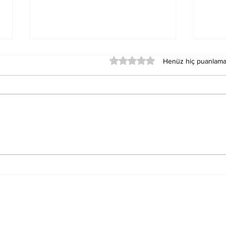
5 üzerinden 0 yıldız
Henüz hiç puanlama
Merkür Balık Burcunun
Sat
Der
Sağlık Üzerindeki
Oku
Etkileri