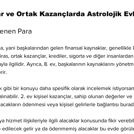
r ve Ortak Kazançlarda Astrolojik Evl
lenen Para
a, yani başkalarından gelen finansal kaynaklar, genellikle 8
, miras, ortak kazançlar, krediler, sigorta ve diğer insanlard
ayla ilgilidir. Ayrıca, 8. ev, başkalarının kaynaklarını yöne
rir.
 gibi bir konuyu daha spesifik olarak incelemek istiyorsanı
alınabilir. 2. ev kişisel kazançlar, sahip olunan değerler v
 Alacakların ödenmesi veya kişisel gelirlerle bağlantısı burad
a hizmet ilişkileriyle ilgili alacaklar konusunda fikir verebili
 edilecek gelir ya da ödenmemiş alacaklar bu evde görüleb