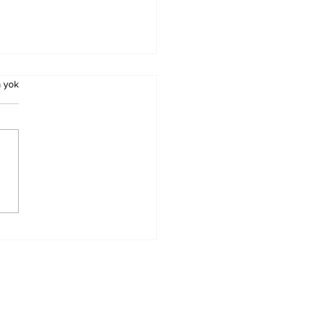
 yok
ürn Koç Birinci
ecedeyken
nacak Esmalar