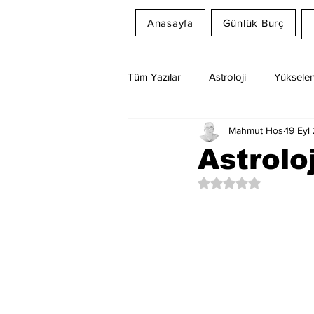
Anasayfa
Günlük Burç
Tüm Yazılar
Astroloji
Yükselen
Mahmut Hos
19 Eyl
Rüya Tabirleri
Ay Burcu
Astrolo
5 üzerinden NaN yıl