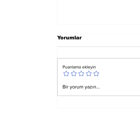
Yorumlar
Puanlama ekleyin
Ay Yay Burcunda
Bir yorum yazın...
Akreplere Etkileri