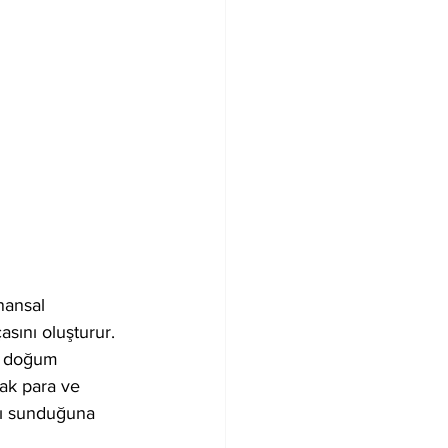
inansal 
sını oluşturur. 
r, doğum 
cak para ve 
rı sunduğuna 