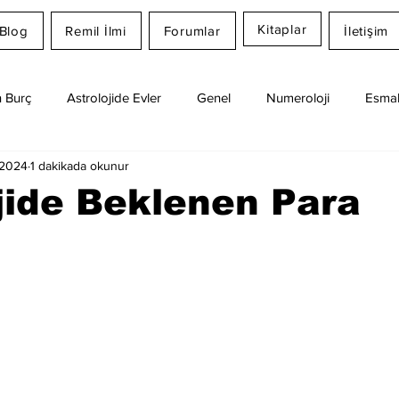
Kitaplar
Blog
Remil İlmi
Forumlar
İletişim
 Burç
Astrolojide Evler
Genel
Numeroloji
Esmal
 2024
1 dakikada okunur
Günlük Burç Yorumları
Aylık Burç
Remil İlmi
jide Beklenen Para
dız